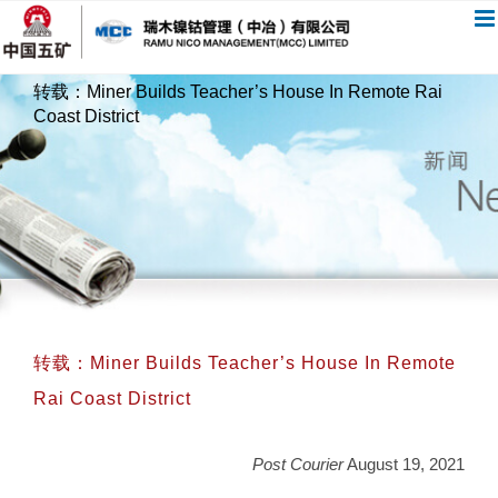
跳
过
内
转载：Miner Builds Teacher’s House In Remote Rai
容
Coast District
转载：Miner Builds Teacher’s House In Remote
Rai Coast District
Post Courier
August 19, 2021