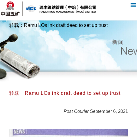
跳
过
内
转载：Ramu LOs ink draft deed to set up trust
容
转载：Ramu LOs ink draft deed to set up trust
Post Courier
September 6, 2021