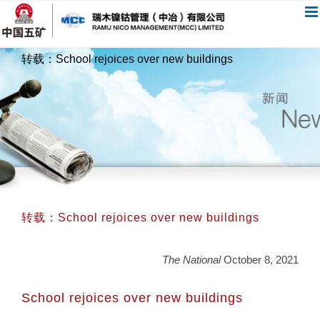
跳
过
内
转载：School rejoices over new buildings
容
转载：School rejoices over new buildings
The National
October 8, 2021
School rejoices over new buildings