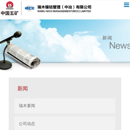
跳
过
内
容
新闻
瑞木要闻
公司动态