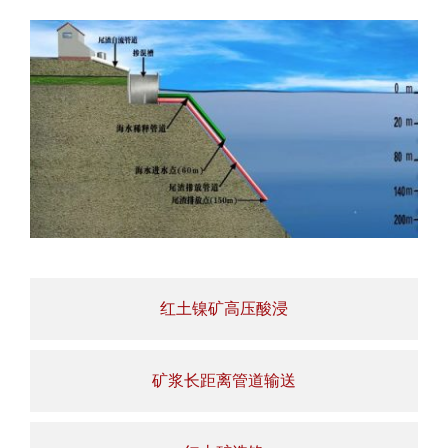
红土镍矿高压酸浸
矿浆长距离管道输送