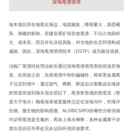
深海尾渣填埋
瑞木项目所在地靠近海边，地震频发，降雨量大，易受飓
风、海啸的影响。若建造尾矿坝存放尾渣，不仅占地面积
大、成本高，而且存在决堤风险，对当地的生态环境构成
威胁。因此，深海尾渣填埋技术（DSTP）成为最佳选择。
冶炼厂尾渣经处理达标后通过深海尾渣填埋系统排放至海
底。在排放之前，先将尾渣中和到偏碱性，将有害金属离
子沉淀到渣中，通过脱气、稀释、降温后沿着敷设在海床
的管道排放到海水混合层以下，尾渣浆形成的密度流（密
度大于海水）顺着海床坡度最终沉淀在深海沟中，对海洋
生物、微生物的影响甚微。ALS和CSIRO的毒性分析实验
均证明尾渣是无毒的，再加上海水稀释，各种金属离子浓
度在混合区外界处完全达到环境排放要求。