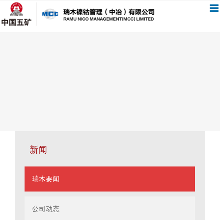
跳
过
内
容
新闻
瑞木要闻
公司动态