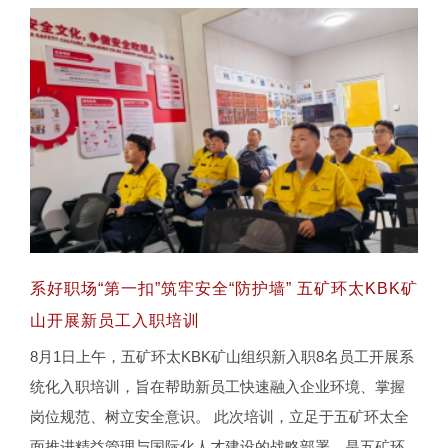
系好职场“第一扣”筑牢安全“防护墙” 五矿环太KBK矿
山开展新员工入职培训
8月1日上午，五矿环太KBK矿山组织新入职8名员工开展系
系好职场“第一扣”筑牢安全“防护墙” 五矿环太
统化入职培训，旨在帮助新员工快速融入企业环境、掌握
KBK矿山开展新员工入职培训
岗位规范、树立安全意识。 此次培训，立足于五矿环太全
面推进精益管理与国际化人才建设的战略部署，是五矿环