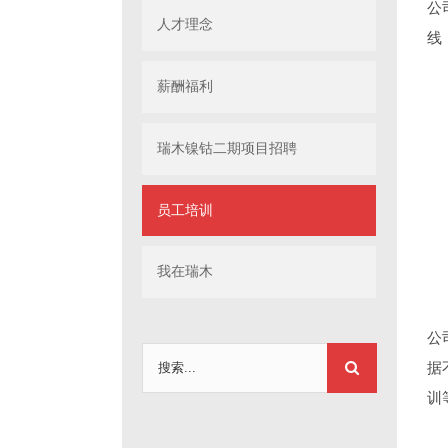
公
人才理念
线
薪酬福利
瑞木镍钴二期项目招聘
员工培训
我在瑞木
公
搜
据
索：
训