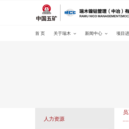
跳
过
内
容
首 页
关于瑞木
新闻中心
项目
员
人力资源