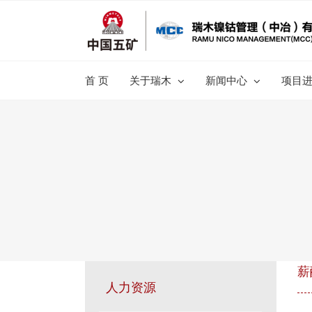
跳
过
内
容
首 页
关于瑞木
新闻中心
项目
薪
人力资源