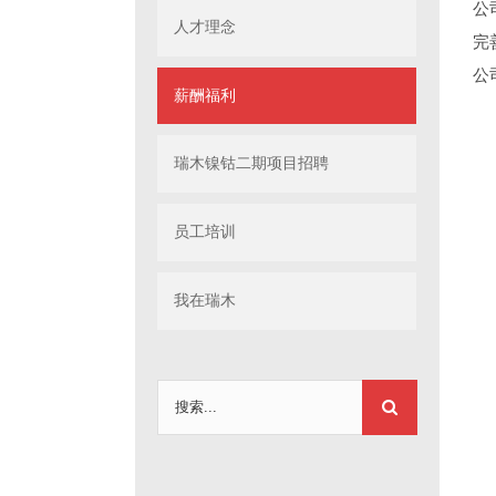
公
人才理念
完
公
薪酬福利
瑞木镍钴二期项目招聘
员工培训
我在瑞木
搜
索：