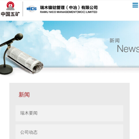
跳
过
内
容
新闻
瑞木要闻
公司动态