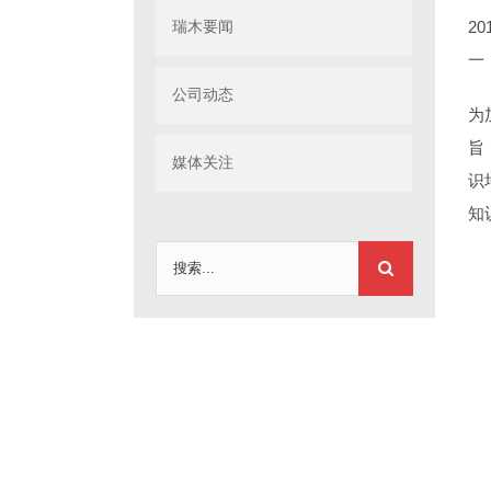
瑞木要闻
2
一
公司动态
为
旨
媒体关注
识
知
搜
索：