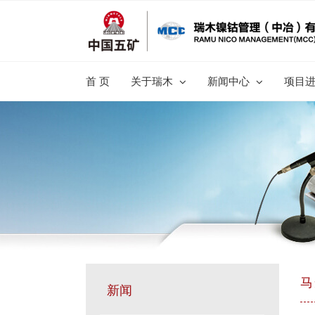
跳
过
内
容
首 页
关于瑞木
新闻中心
项目
马
新闻