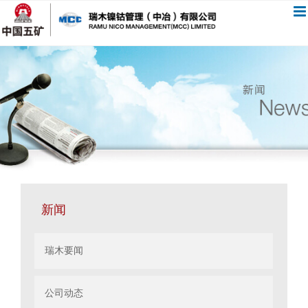
跳
过
内
容
新闻
瑞木要闻
公司动态