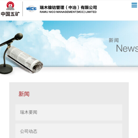
跳
过
内
容
新闻
瑞木要闻
公司动态