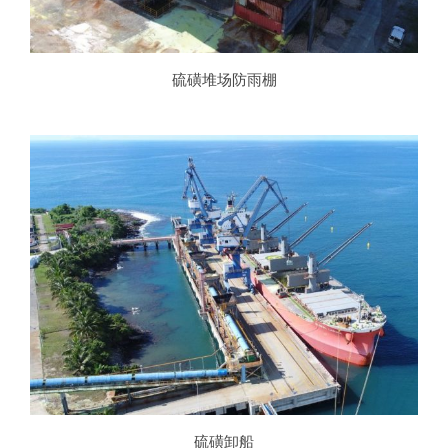
硫磺堆场防雨棚
硫磺卸船