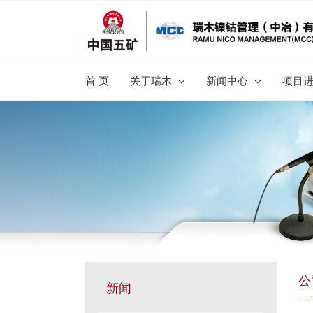
跳
过
内
容
首 页
关于瑞木
新闻中心
项目
公
新闻