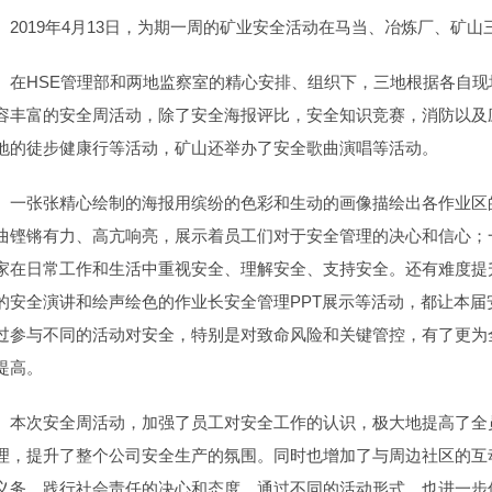
2019年4月13日，为期一周的矿业安全活动在马当、冶炼厂、矿
在HSE管理部和两地监察室的精心安排、组织下，三地根据各自
容丰富的安全周活动，除了安全海报评比，安全知识竞赛，消防以及
地的徒步健康行等活动，矿山还举办了安全歌曲演唱等活动。
一张张精心绘制的海报用缤纷的色彩和生动的画像描绘出各作业区
曲铿锵有力、高亢响亮，展示着员工们对于安全管理的决心和信心；
家在日常工作和生活中重视安全、理解安全、支持安全。还有难度提
的安全演讲和绘声绘色的作业长安全管理PPT展示等活动，都让本
过参与不同的活动对安全，特别是对致命风险和关键管控，有了更为
提高。
本次安全周活动，加强了员工对安全工作的认识，极大地提高了全
理，提升了整个公司安全生产的氛围。同时也增加了与周边社区的互
义务，践行社会责任的决心和态度。通过不同的活动形式，也进一步