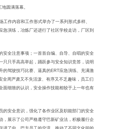
山三地圆满落幕。
现场工作内容和工作形式举办了一系列形式多样、
应急演练，冶炼厂还进行了社区学校走访，厂区到
的安全注意事项；一首首自编、自导、自唱的安全
一只只手高高举起，踊跃参与安全知识竞答，说明
升的驾驶技巧比赛、逼真的ERT应急演练、充满激
届安全周严肃又不失活泼、有序又不乏趣味，员工们
全面细致的认识，安全操作技能相较于上一年也有
员的安全意识，强化了各作业区及职能部门的安全
动，展示了公司严格遵守巴新矿业法，积极履行企
促进了中、巴方员工的交流，推动了不同文化间的