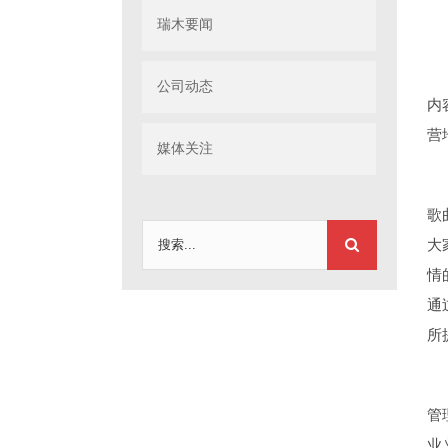
瑞木要闻
公司动态
内
营
媒体关注
歌
搜
大
索：
情
通
所
管
业