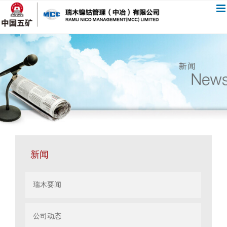
跳
过
内
容
新闻
瑞木要闻
公司动态