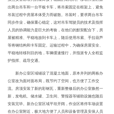
出两台吊车和一台平板卡车，将吊索固定在框架上，避免
吊装过程中房屋本体受力而破散。吊装时，要求两台吊车
同步作业，确保重心稳定，这对吊车驾驶员的技术及指挥
人员的协调能力是巨大的考验，在他们的默契配合下，房
屋被精准、平稳地放到卡车上，随后使用吊索、手拉葫芦
等将钢结构和卡车固定。运输过程中，为确保房屋安全、
平稳地转移到目的地，车辆缓速慢行，并指派专人全程监
护指挥、疏导交通。
新办公室区域铺设了混凝土地面，原本并列的两栋办
公室改为面对面布局，既节约了空间，也方便了工作交
流。房顶安装了新的彩钢瓦，重新整修后的办公室焕然一
新，发电机、储水罐、卫生间、警报器等辅助设施也随后
安装完毕。新办公室区域平坦开阔，作业区将停车场设置
在办公室附近，极大地方便了人员和设备管理及安保人员