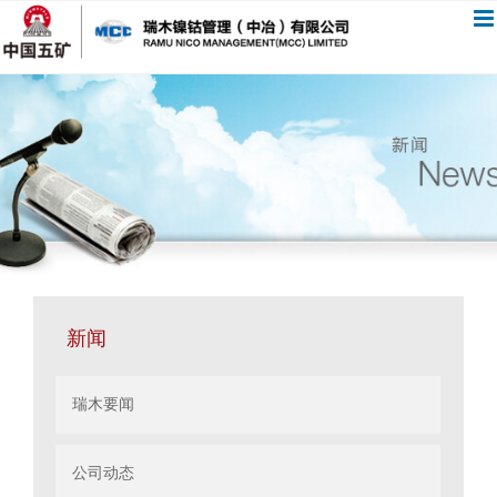
跳
过
内
容
新闻
瑞木要闻
公司动态