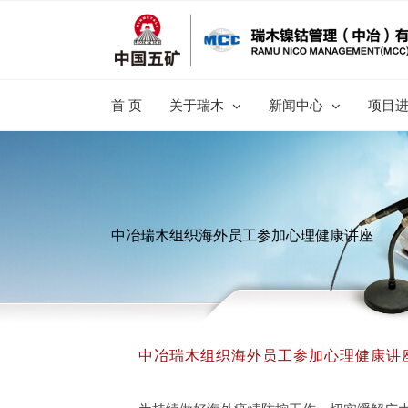
跳
过
内
容
首 页
关于瑞木
新闻中心
项目
中冶瑞木组织海外员工参加心理健康讲座
中冶瑞木组织海外员工参加心理健康讲