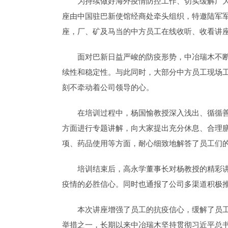
为持续做好海外疫情防控工作、切实缓解广大
座由中国驻巴新使馆经商处牵头组织，特邀陆军
座，厂、矿及马当的中方员工在线收听、收看讲
面对巴新日益严峻的防疫形势，中冶瑞木不断
续性和稳定性。与此同时，大部分中方员工现场工
刻不牵动着公司领导的心。
在培训过程中，杨国愉教授深入浅出、循循
方面进行专题讲解，向大家提出充分休息、合理
项、药品使用等方面，耐心细致地解答了员工们
培训结束后，高永学董事长对杨教授的精彩
疫情的必胜信心。同时也通报了公司多渠道积极
本次讲座增强了员工的抗疫信心，缓解了员
举措之一，长期以来中冶瑞木坚持贯彻习近平总书