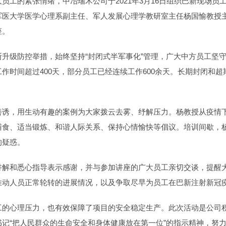
员工的紧张情绪，中冶瑞木公司于2021年3月16日组织巴新现场
军医大学医学心理系副主任、军人发展心理学教研室主任杨国愉教授
座。
升级防控举措，始终坚持“封闭式半军事化”管理，广大中方员工坚
作时间超过400天，部分员工已经连续工作600余天。长期封闭和
善诱，用生动有趣的案例为大家拨云去雾、纾解压力。杨教授从疫情
膳食、适当锻炼、和谐人际关系、保持心情愉快等倡议。培训间歇，
的疑惑。
讲解和悉心指导表示感谢，并与参加讲座的广大员工亲切交谈，提醒
推动人员正常轮转的进展情况，以及争取尽早为员工在巴新注射新冠
工的心理压力，也有效保障了项目的安全稳定生产。此次活动是公司
记“把人民群众的生命安全和身体健康放在第一位”的指示精神，努