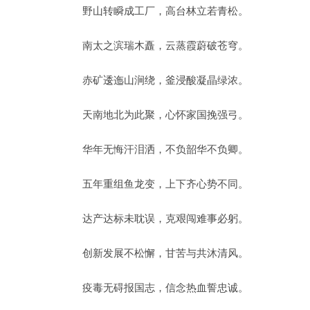
野山转瞬成工厂，高台林立若青松。
南太之滨瑞木矗，云蒸霞蔚破苍穹。
赤矿逶迤山涧绕，釜浸酸凝晶绿浓。
天南地北为此聚，心怀家国挽强弓。
华年无悔汗泪洒，不负韶华不负卿。
五年重组鱼龙变，上下齐心势不同。
达产达标未耽误，克艰闯难事必躬。
创新发展不松懈，甘苦与共沐清风。
疫毒无碍报国志，信念热血誓忠诚。