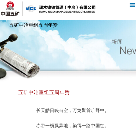
跳
过
内
五矿中冶重组五周年赞
容
五矿中冶重组五周年赞
长天皓日映当空，万龙聚首旷野中。
赤带一横飘异地，染得一路中国红。