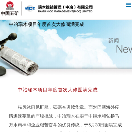
跳
过
内
中冶瑞木项目年度首次大修圆满完成
容
中冶瑞木项目年度首次大修圆满完成
栉风沐雨见肝胆，砥砺奋进续华章。面对巴新海外疫
情迅速蔓延的严峻挑战，中冶瑞木在实干中继承和弘扬马
万水精神和企业艰苦奋斗的优良传统，于5月30日圆满完成