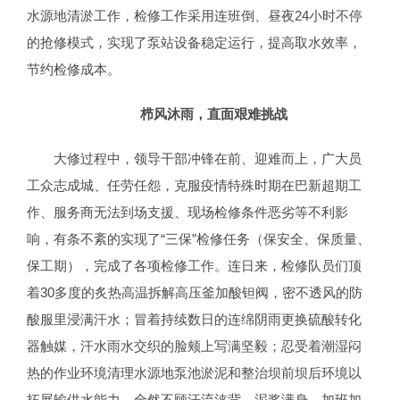
水源地清淤工作，检修工作采用连班倒、昼夜24小时不停
的抢修模式，实现了泵站设备稳定运行，提高取水效率，
节约检修成本。
栉风沐雨，直面艰难挑战
大修过程中，领导干部冲锋在前、迎难而上，广大员
工众志成城、任劳任怨，克服疫情特殊时期在巴新超期工
作、服务商无法到场支援、现场检修条件恶劣等不利影
响，有条不紊的实现了“三保”检修任务（保安全、保质量、
保工期），完成了各项检修工作。连日来，检修队员们顶
着30多度的炙热高温拆解高压釜加酸钽阀，密不透风的防
酸服里浸满汗水；冒着持续数日的连绵阴雨更换硫酸转化
器触媒，汗水雨水交织的脸颊上写满坚毅；忍受着潮湿闷
热的作业环境清理水源地泵池淤泥和整治坝前坝后环境以
拓展输供水能力，全然不顾汗流浃背、泥浆满身，加班加