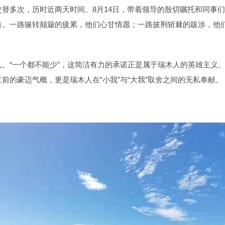
替多次，历时近两天时间。8月14日，带着领导的殷切嘱托和同事
港。一路辗转颠簸的疲累，他们心甘情愿；一路披荆斩棘的跋涉，他
。“一个都不能少”，这简洁有力的承诺正是属于瑞木人的英雄主义
前的豪迈气概，更是瑞木人在“小我”与“大我”取舍之间的无私奉献。