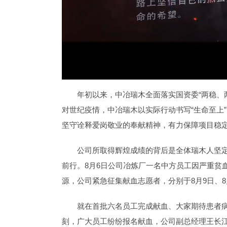
年初以来，中冶瑞木全面落实国资委“两稳、
对世纪疫情，中冶瑞木以实际行动书写“生命至上
坚守诠释爱岗敬业的奉献精神，有力保障项目稳
公司所取得辉煌成绩的背后是全体瑞木人坚定
前行。8月6日公司冶炼厂一名中方员工因严重贫
源，公司紧急征集献血志愿者，分别于8月9日、
就在首批六名员工完成献血、大家期待患者病
刻，广大员工纷纷报名献血，公司副总经理王长