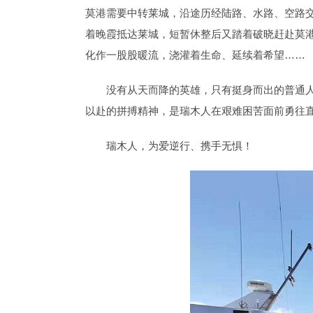
莫港需要中转莱城，沿途历经陆路、水路、空路交
着晚霞抵达莱城，短暂休整后又踏着破晓赶赴莫
化作一股股暖流，浇灌着生命、延续着希望……
没有从天而降的英雄，只有挺身而出的普通人
以赴的拼搏精神，是瑞木人在艰难困苦面前勇往直
瑞木人，为爱逆行、携手无惧！