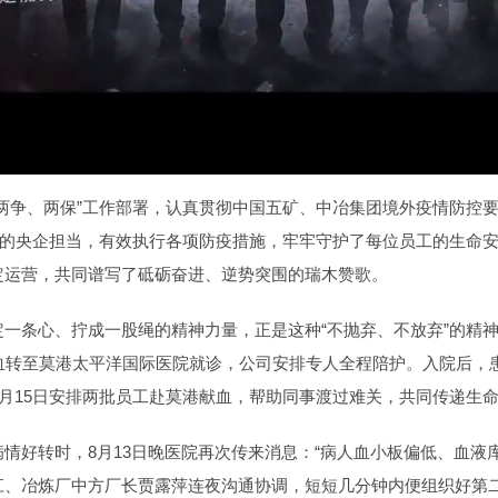
两争、两保”工作部署，认真贯彻中国五矿、中冶集团境外疫情防控要
”的央企担当，有效执行各项防疫措施，牢牢守护了每位员工的生命
定运营，共同谱写了砥砺奋进、逆势突围的瑞木赞歌。
一条心、拧成一股绳的精神力量，正是这种“不抛弃、不放弃”的精
血转至莫港太平洋国际医院就诊，公司安排专人全程陪护。入院后，
8月15日安排两批员工赴莫港献血，帮助同事渡过难关，共同传递生
情好转时，8月13日晚医院再次传来消息：“病人血小板偏低、血液
江、冶炼厂中方厂长贾露萍连夜沟通协调，短短几分钟内便组织好第