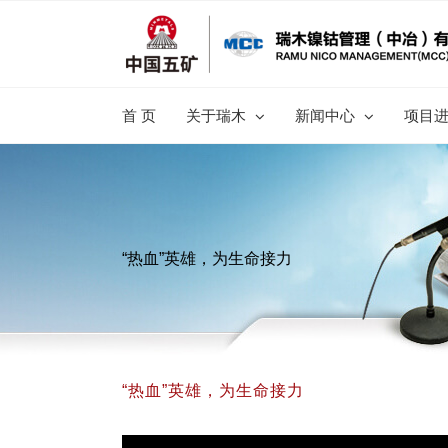
跳
过
内
容
首 页
关于瑞木
新闻中心
项目
“热血”英雄，为生命接力
“热血”英雄，为生命接力