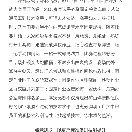
焊机轰鸣，焊花飞溅。8月17日下午，矿山首届焊接比
武大赛展开角逐，20名参赛选手齐聚固定检修车间，从普
通员工到技术高手，可谓人才济济、高手如云。根据规
则，选手们要在半小时内完成钢管水平固定焊接。随着比
赛开始，大家纷纷拿出看家本领，展绝技、亮绝活，熟练
打开工具箱、迅速完成焊接作业、细心检查每条焊缝。场
上选手动作娴熟，一招一式颇见功力，比赛过程精彩纷
呈；场外观众大饱眼福，不时发出由衷赞叹，赛场内外一
派热火朝天。经过理论考试和实践操作两轮精彩比拼，固
定作业区于久跃斩获冠军；固定作业区张晓红、移动作业
区白汉臣并列第二；固定作业区唐殿博、翟伏岑、后勤办
公室郭刚排名第三。本次比赛不仅展现出矿山焊接队伍良
好的职业素质和过硬的技术水平，也充分调动了广大中巴
员工的积极性和创造性，掀起学技术、练本领的热潮。
锐意进取，以更严标准促进技能提升