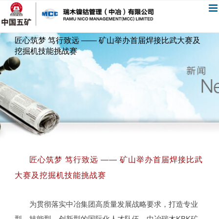
跳
过
内
匠心筑梦 笃行致远 —— 矿山举办首届焊接比武大赛及
容
挖掘机技能挑战赛
匠心筑梦 笃行致远 —— 矿山举办首届焊接比武
大赛及挖掘机技能挑战赛
为贯彻落实中冶集团高质量发展战略要求，打造专业
型、技能型、创新型的国际化人才队伍，中冶瑞木KBK矿