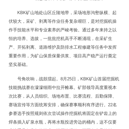
KBK矿山地处山区丘陵地带，采场地形沟壑纵横、起
伏较大，采矿、剥离等作业任务复杂艰巨，是对挖掘机操
作手技能水平和专业素养的严峻考验。通过多年来持之以
恒的培养、选拔，一批批挖机高手不断涌现，在采矿生
产、开拓剥离、道路维护及防排水工程修建等任务中发挥
重要作用，为矿山保质保量供浆、项目高产稳产运行奠定
坚实基础。
号角吹响，战鼓擂起。8月25日，KBK矿山首届挖掘机
技能挑战赛在濛濛细雨中拉开帷幕。矿部领导高度重视本
次比赛，从人员组织、场地布置、比赛流程、后勤保障、
赛场宣传等方面统筹安排，确保赛事顺利有序进行。22名
参赛选手按照规则依次尝试操作挖掘机将固定在铲齿上的
焊条插入矿泉水瓶，再将水瓶投进旁边的桶内，这不仅要