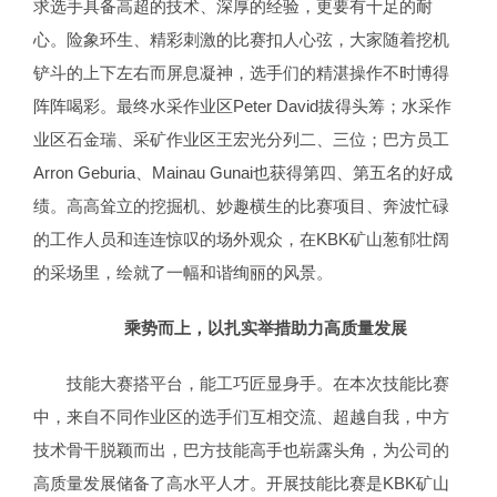
求选手具备高超的技术、深厚的经验，更要有十足的耐
心。险象环生、精彩刺激的比赛扣人心弦，大家随着挖机
铲斗的上下左右而屏息凝神，选手们的精湛操作不时博得
阵阵喝彩。最终水采作业区Peter David拔得头筹；水采作
业区石金瑞、采矿作业区王宏光分列二、三位；巴方员工
Arron Geburia、Mainau Gunai也获得第四、第五名的好成
绩。高高耸立的挖掘机、妙趣横生的比赛项目、奔波忙碌
的工作人员和连连惊叹的场外观众，在KBK矿山葱郁壮阔
的采场里，绘就了一幅和谐绚丽的风景。
乘势而上，以扎实举措助力高质量发展
技能大赛搭平台，能工巧匠显身手。在本次技能比赛
中，来自不同作业区的选手们互相交流、超越自我，中方
技术骨干脱颖而出，巴方技能高手也崭露头角，为公司的
高质量发展储备了高水平人才。开展技能比赛是KBK矿山