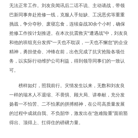
无法正常工作。刘友良闻讯后二话不说、主动请战，带领
巴新同事奔赴抢修一线，克服人手短缺、工况恶劣等重重
挑战，争分夺秒、废寝忘食，连续奋战30余个小时，确保
抢修工作按计划推进。在本次抗震救灾“遭遇战”中，刘友良
和他的班组充分发挥“一天也不耽误，一天也不懈怠”的企业
精神，勇担使命、冲锋在前，出色完成了抗灾抢险各项任
务，以实际行动维护公司利益，得到领导同事们的一致认
可。
榜样如灯，照我前行。灾情发生以来，无数和刘友良
一样的瑞木人不退缩、不畏惧、顾大局、讲奉献，充分发
扬着一不怕苦、二不怕累的拼搏精神，在公司高质量发展
的过程中成就自我、不负韶华，激发出在“急难险重”面前豁
得出、顶得上、扛得住的磅礴力量。