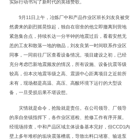
实际行动书写了新时代的英雄赞歌。
9月11日上午，冶炼厂中和产品作业区班长刘友良被突
然袭来的剧烈摇晃惊起，独自在宿舍的他立即撤离到营地
紧急集合点，持续长达一分半钟的地震过后，看着安然无
恙的工友和散落一地的物品，刘友良第一时间联系作业区
同事，一同前往厂区查看设备情况。项目建设之初，已经
充分考虑巴新地震频发的情况，所有设施、设备抗震等级
较高，但本次地震等级之高、震源中心距离项目之近前所
未有，现场都是高温、高压、高酸环境下运行的大型设
备，一旦受损后果不堪设想。
灾情就是命令，抢险就是责任。在公司领导、厂领导
的亲自坐镇指挥下，各作业区巡检、抢修工作有序开展。
经现场排查，中和产品区域主体设备基本完好，但CCD1内
壁上多年堆积的垢块震落槽底，导致出料口堵塞、输送泵