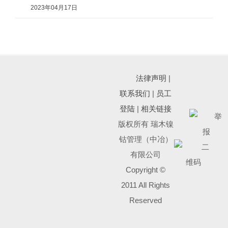
2023年04月17日
法律声明
|
联系我们
|
员工
登陆
|
相关链接
版权所有 瑞木镍
钴管理（中冶）
有限公司
Copyright ©
2011 All Rights
Reserved