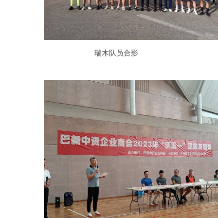
瑞木队员合影