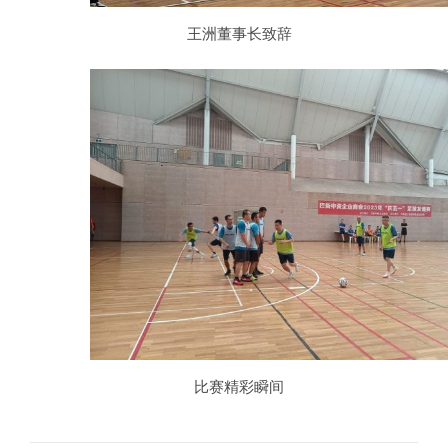
王洲董事长致辞
比赛精彩瞬间