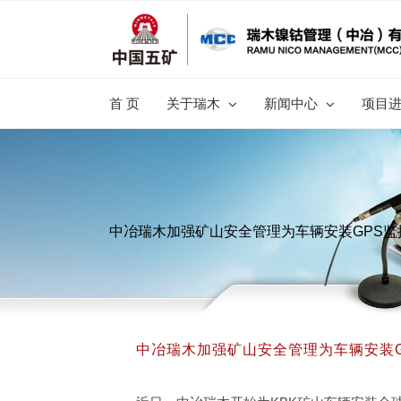
跳
过
内
容
首 页
关于瑞木
新闻中心
项目
中冶瑞木加强矿山安全管理为车辆安装GPS监
中冶瑞木加强矿山安全管理为车辆安装G