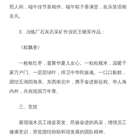
照人间，端午佳节喜相伴。端午粽子香满堂，欢乐笑语闹
非凡。
3、冶炼厂石灰石采矿作业区王晓军作品：
《粽飘香》
一枚枚红枣，凝聚华夏儿女心。一粒粒糯米，温暖千
家万户门。一层层绿叶，捍卫中华民族魂。一口口黏糕，
团结五湖四海亲。东西南北中，携手奋进新征程。华人海
内外，共祝祖国万年青。
三、竞技
展现瑞木员工雄姿英发、昂扬奋进的风采，增强员工
健康意识，营造团结协助和谐发展的团队精神。