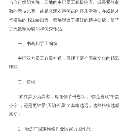
当自行组织实施，四地的中巴员工积极响应。或是紧张刺
激的竞技比赛、或是充满欢声笑语的娱乐活动，亦或是才
华横溢的书法绘画秀，都展现出了极好的精神面貌，留下
了无数精彩瞬间和优秀作品。
一、书画和手工编织
中巴双方员工各显神通，展现了两个国家文化的精彩
瑰丽。
二、诗词
“独在异乡为异客，每逢佳节倍思亲，”你是喜欢“平韵
小令”，还是更钟爱“仄韵长调”？离家越远，这些格律越感
亲切！
1、冶炼厂固定维修作业区赵力国作品：