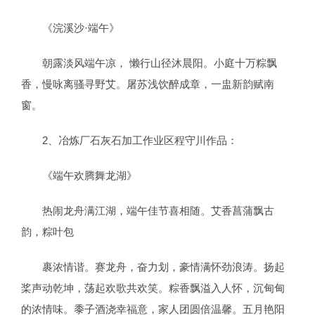
《浣溪沙·端午》
朝露淡风端午凉， 懒行山径沐晨阳。小庭十万粽飘
香，慢咏离骚寻野艾。屠苏浅饮醉成章，一盅新韵赋南
窗。
2、冶炼厂石灰石加工作业区程守川作品：
《端午欢腾舞龙湖》
热闹龙舟满江湖，端午佳节喜相随。艾香菖蒲飘古
韵，粽叶包
裹浓情谐。赛龙舟，奋力划，豪情满怀劲浪涛。扬起
桨声动乾坤，荡起欢歌共欢笑。粽香飘溢入人怀，沉甸甸
的浓情味。黍子酒浇幸福意，家人团圆倍温馨。五月艳阳