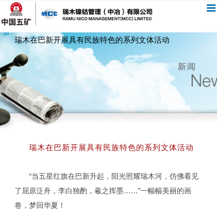
跳
过
内
瑞木在巴新开展具有民族特色的系列文体活动
容
瑞木在巴新开展具有民族特色的系列文体活动
“当五星红旗在巴新升起，阳光照耀瑞木河，仿佛看见
了屈原泛舟，李白独酌，羲之挥墨……”一幅幅美丽的画
卷，梦回华夏！