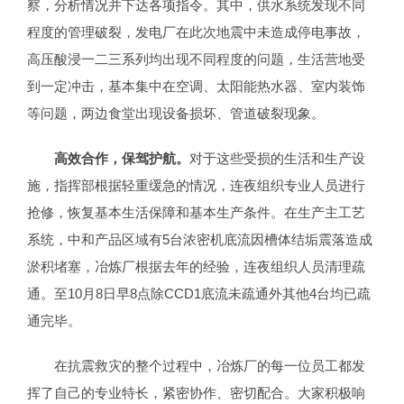
察，分析情况并下达各项指令。其中，供水系统发现不同
程度的管理破裂，发电厂在此次地震中未造成停电事故，
高压酸浸一二三系列均出现不同程度的问题，生活营地受
到一定冲击，基本集中在空调、太阳能热水器、室内装饰
等问题，两边食堂出现设备损坏、管道破裂现象。
高效合作，保驾护航。
对于这些受损的生活和生产设
施，指挥部根据轻重缓急的情况，连夜组织专业人员进行
抢修，恢复基本生活保障和基本生产条件。在生产主工艺
系统，中和产品区域有5台浓密机底流因槽体结垢震落造成
淤积堵塞，冶炼厂根据去年的经验，连夜组织人员清理疏
通。至10月8日早8点除CCD1底流未疏通外其他4台均已疏
通完毕。
在抗震救灾的整个过程中，冶炼厂的每一位员工都发
挥了自己的专业特长，紧密协作、密切配合。大家积极响