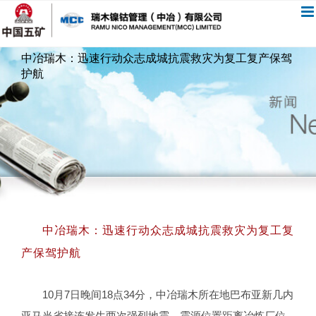
跳
过
内
中冶瑞木：迅速行动众志成城抗震救灾为复工复产保驾
容
护航
中冶瑞木：迅速行动众志成城抗震救灾为复工复
产保驾护航
10月7日晚间18点34分，中冶瑞木所在地巴布亚新几内
亚马当省接连发生两次强烈地震，震源位置距离冶炼厂位