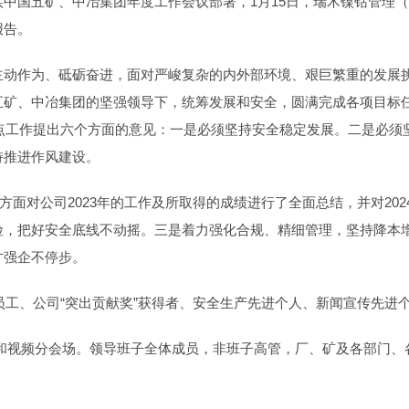
中国五矿、中冶集团年度工作会议部署，1月15日，瑞木镍钴管理（
报告。
主动作为、砥砺奋进，面对严峻复杂的内外部环境、艰巨繁重的发展
矿、中冶集团的坚强领导下，统筹发展和安全，圆满完成各项目标任
重点工作提出六个方面的意见：一是必须坚持安全稳定发展。二是必须
持推进作风建设。
方面对公司2023年的工作及所取得的成绩进行了全面总结，并对20
险，把好安全底线不动摇。三是着力强化合规、精细管理，坚持降本
才强企不停步。
秀员工、公司“突出贡献奖”获得者、安全生产先进个人、新闻宣传先进
场和视频分会场。领导班子全体成员，非班子高管，厂、矿及各部门