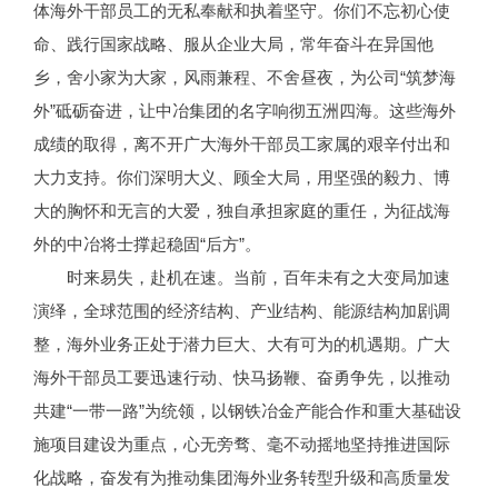
体海外干部员工的无私奉献和执着坚守。你们不忘初心使
命、践行国家战略、服从企业大局，常年奋斗在异国他
乡，舍小家为大家，风雨兼程、不舍昼夜，为公司“筑梦海
外”砥砺奋进，让中冶集团的名字响彻五洲四海。这些海外
成绩的取得，离不开广大海外干部员工家属的艰辛付出和
大力支持。你们深明大义、顾全大局，用坚强的毅力、博
大的胸怀和无言的大爱，独自承担家庭的重任，为征战海
外的中冶将士撑起稳固“后方”。
时来易失，赴机在速。当前，百年未有之大变局加速
演绎，全球范围的经济结构、产业结构、能源结构加剧调
整，海外业务正处于潜力巨大、大有可为的机遇期。广大
海外干部员工要迅速行动、快马扬鞭、奋勇争先，以推动
共建“一带一路”为统领，以钢铁冶金产能合作和重大基础设
施项目建设为重点，心无旁骛、毫不动摇地坚持推进国际
化战略，奋发有为推动集团海外业务转型升级和高质量发