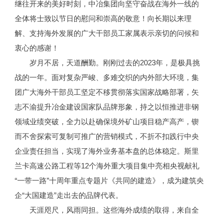
继往开来的美好时刻，中冶集团向坚守奋战在海外一线的
全体将士致以节日的慰问和崇高的敬意！向长期以来理
解、支持海外发展的广大干部员工家属表示亲切的问候和
衷心的感谢！
岁月不居，天道酬勤。刚刚过去的2023年，是极具挑
战的一年。面对复杂严峻、多难交织的内外部大环境，集
团广大海外干部员工坚定不移贯彻落实国家战略部署，矢
志不渝提升冶金建设国家队品牌形象，持之以恒推进非钢
领域业绩突破，全力以赴确保境外矿山项目稳产高产，锲
而不舍探索可复制可推广的营销模式，不折不扣践行中央
企业责任担当，实现了海外业务基本盘的总体稳定。斯里
兰卡高速公路工程等12个海外重大项目集中亮相央视献礼
“一带一路”十周年重点专题片《共同的建造》，成为建筑央
企“大国建造”走出去的品牌代表。
天涯咫尺，风雨同担。这些海外成绩的取得，来自全