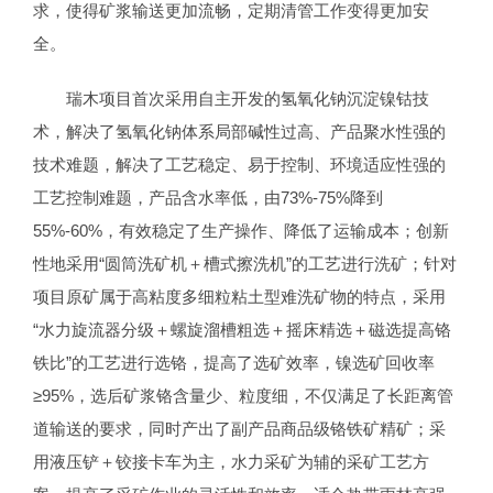
求，使得矿浆输送更加流畅，定期清管工作变得更加安
全。
瑞木项目首次采用自主开发的氢氧化钠沉淀镍钴技
术，解决了氢氧化钠体系局部碱性过高、产品聚水性强的
技术难题，解决了工艺稳定、易于控制、环境适应性强的
工艺控制难题，产品含水率低，由73%-75%降到
55%-60%，有效稳定了生产操作、降低了运输成本；创新
性地采用“圆筒洗矿机＋槽式擦洗机”的工艺进行洗矿；针对
项目原矿属于高粘度多细粒粘土型难洗矿物的特点，采用
“水力旋流器分级＋螺旋溜槽粗选＋摇床精选＋磁选提高铬
铁比”的工艺进行选铬，提高了选矿效率，镍选矿回收率
≥95%，选后矿浆铬含量少、粒度细，不仅满足了长距离管
道输送的要求，同时产出了副产品商品级铬铁矿精矿；采
用液压铲＋铰接卡车为主，水力采矿为辅的采矿工艺方