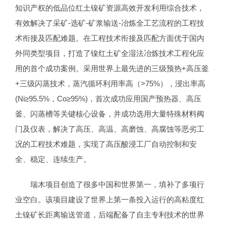
知识产权的低品位红土镍矿资源高效开发利用综合技术，
有效解决了采矿-选矿-矿浆输送-冶炼全工艺流程的工程技
术衔接及匹配难题。在工程技术衔接及匹配方面优于国内
外同类型项目，打造了镍红土矿全湿法冶炼技术工程化应
用的首个成功案例。采用世界上最先进的三级预热+高压釜
+三级闪蒸技术，蒸汽循环利用率高（>75%），浸出率高
(Ni≥95.5%，Co≥95%)，首次成功应用国产预热器、高压
釜、闪蒸槽等关键核心设备，并成功选用大量特殊材料阀
门及仪表，解决了高压、高温、高磨蚀、高腐蚀等恶劣工
况的工程技术难题，实现了高压酸浸工厂自动控制和安
全、稳定、连续生产。
瑞木项目创造了很多中国和世界第一，填补了多项行
业空白。该项目建设了世界上第一条投入运行的高粘度红
土镍矿长距离输送管道，后端配备了自主专利技术的世界