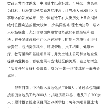
类命运共同体以来，中冶瑞木以高标准、可持续、惠民生
为目标，积极贯彻落实新发展理念，让当地人民和社区共
享瑞木的发展成果。受中国创造了在人类历史上首次消除
绝对贫困奇迹的巨大鼓舞，以“共同富裕”理念为指导，瑞木
人积极探索，充分借鉴国内脱贫攻坚战的有益经验和做
法，在开发建设和生产运营过程中，时刻不忘履行企业社
会责任，包括提供就业、环境管理、员工培训、健康医
疗、教育援助和基建项目等，并为土地主公司和当地企业
提供商业机会，积极发展与当地社区的关系，在当地树立
了负责任的良好社会形象，成为“一带一路”南线的一面央企
旗帜。
截至目前，中冶瑞木属地化员工946人，通过承包商间
接雇佣当地员工约2000人；捐建房屋74栋，惠及71户700余
人；累计投资援建项目周边24所学校；每年为项目区土地