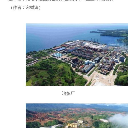
（作者：宋树涛）
冶炼厂