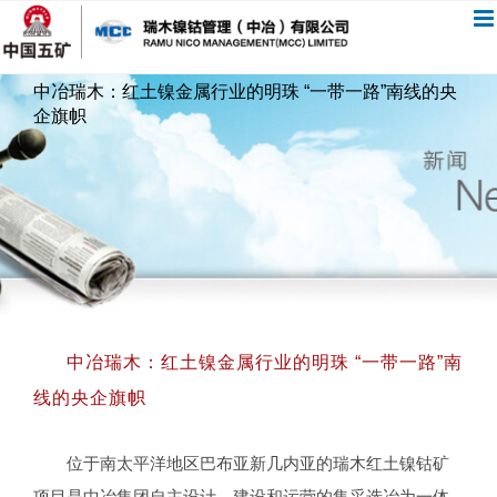
跳
过
内
中冶瑞木：红土镍金属行业的明珠 “一带一路”南线的央
容
企旗帜
中冶瑞木：红土镍金属行业的明珠 “一带一路”南
线的央企旗帜
位于南太平洋地区巴布亚新几内亚的瑞木红土镍钴矿
项目是中冶集团自主设计、建设和运营的集采选冶为一体