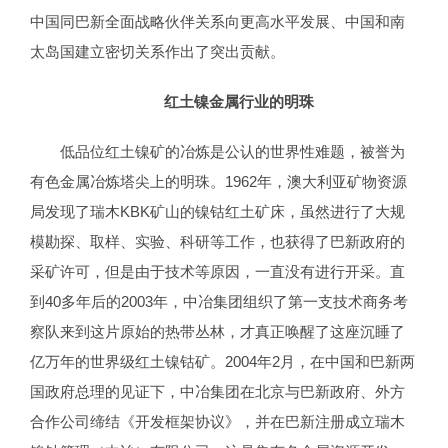
中国同巴新全面战略伙伴关系向更高水平发展、中国和南
太岛国建立密切关系作出了突出贡献。
红土镍金属行业的明珠
低品位红土镍矿的冶炼是公认的世界性难题，被誉为
有色金属冶炼塔尖上的明珠。1962年，澳大利亚矿物资源
局发现了瑞木KBK矿山的镍钴红土矿床，虽然进行了大规
模勘探、取样、实验、科研等工作，也获得了巴新政府的
采矿许可，但是由于技术等原因，一直没有进行开采。直
到40多年后的2003年，中冶集团组织了第一支技术商务考
察队来到这片原始的热带丛林，才真正唤醒了这座沉睡了
亿万年的世界级红土镍钴矿。2004年2月，在中国和巴新两
国政府总理的见证下，中冶集团在北京与巴新政府、外方
合作公司缔结《开发框架协议》，并在巴新注册成立瑞木