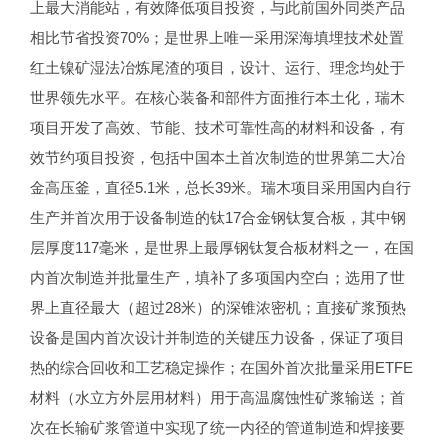
上最大消能站，有效降低项目投资，与此前国外同类产品
相比节省投资70%；是世界上唯一采用深海填埋技术处置
红土镍矿湿法冶炼尾渣的项目，设计、运行、理念均处于
世界领先水平。在核心装备和部件方面推行本土化，瑞木
项目开发了高效、节能、技术可靠性高的材料和设备，有
效节约项目投资，包括中国本土首次制造的世界第二大冶
金高压釜，直径5.1米，总长39米。瑞木项目采用国内自行
生产并首次用于设备制造的钛17合金钢钛复合板，其中钢
层厚度117毫米，是世界上最厚钢钛复合板材料之一，在国
内首次制造并批量生产，填补了多项国内空白；选用了世
界上直径最大（超过28米）的深锥浓密机；直接矿浆预热
设备是国内首次设计并制造的关键压力设备，保证了项目
热的综合回收和工艺稳定操作；在国外首次批量采用ETFE
材料（水立方外层用材料）用于高温腐蚀性矿浆输送；首
次在长输矿浆管道中实现了统一内径的管道制造和焊接要