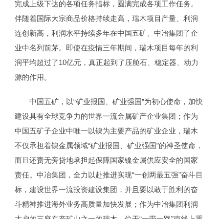
完成上级下达的各项任务指标，圆满完成各项工作任务。
伴随着国际大宗商品价格持续走高，瑞木项目产量、利润
连创新高，利润水平持续多年在中国五矿、中冶集团子企
业中名列前茅。即使在疫情三年期间，瑞木项目每年的利
润平均超过了10亿元，真正起到了压舱石、稳定器、动力
源的作用。
中国五矿，以“矿业报国、矿业强国”为初心使命，加快
建设具有全球竞争力的世界一流金属矿产企业集团；作为
中国五矿子企业中唯一以镍为主要产品的矿业企业，瑞木
不仅承担着镍金属领域“矿业报国、矿业强国”的神圣使命，
而且还责无旁贷地承担起保障国家镍金属供应安全的国家
责任。中冶集团，全力以赴推进实现“一创两最五强”奋斗目
标，建设世界一流投资建设集团，并且要以敢于胜利的奋
斗精神推进海外业务高质量加快发展；作为中冶集团利润
大户的三座在产矿山之一的瑞木，位于“一带一路”南线上重