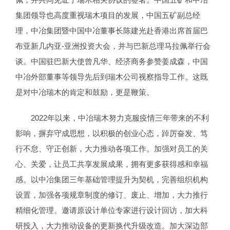
集团领导也高度重视瑞木项目的发展，中国五矿副总经
理，中冶集团暨中国中冶董事长陈建光赴香港出席首届巴
布亚新几内亚-亚洲投资大会，并与巴新总理马拉佩举行会
谈。中国驻巴新大使曾凡华、经济商务参赞姜成森，中国
中冶外部董事等领导先后到瑞木公司视察指导工作。这既
是对中冶瑞木的肯定和鼓励，更是鞭策。
2022年以来，中冶瑞木努力克服疫情三年带来的不利
影响，摒弃守成思想，以积极的创业心态，踔厉奋发、笃
行不怠、守正创新，大力推动各项工作。加强对员工的关
心、关爱，让员工共享发展成果，拥有更多获得感和幸福
感。以中冶集团三年基础管理提升为契机，完善组织机构
设置，加强各项规章制度的修订、废止、增加，大力推行
精细化管理。邀请原设计单位专家进行设计回访，加大科
研投入，大力推动设备的更新换代升级改造。加大深边部