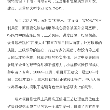
镍钴管理（中冶）有限公司，这是集有色金属资源开发、
建设、运营的大型专业化管理公司。
项目启动之初，面对着“零技术、零设备、零经验”的不
利局面，而且硫化镍钴细磨等核心设备被国外公司垄断，
拒绝向中国市场出售，工艺风险、进度缓慢、投资额高、
设备短板犹如“四座大山”横亘在项目团队面前，外方股东的
质疑、上级领导的担心、行业专家的疑虑，都没有停止项
目团队攻坚克难、锐意进取的坚实步伐。经过中冶集团各
参建子企业的艰苦奋斗和不懈努力，小规模试验获得成功
并申请了专利。2006年11月，项目开工建设，经过6年时
间，2012年12月，瑞木镍钴项目正式竣工投产。中冶人向
世界宣布成功摘取了这颗有色金属冶炼塔尖上的明珠。
瑞木项目是世界上采用高压酸浸工艺处理低品位红土
矿提取镍钴金属产品的第一个成功案例，形成了具有自主