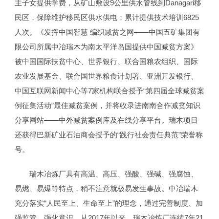
主子女提供学费，从矿山敷设9公里供水管线到Danagari移
民区，保障维护移民区供水供电；累计提供技术培训6825
人次。《发挥中国智慧 编织减贫之网——中国五矿集团有
限公司所属中冶瑞木为南太平洋岛国提供中国减贫方案》
被中国国际扶贫中心、世界银行、联合国粮农组织、国际
农业发展基金、联合国世界粮食计划署、亚洲开发银行、
中国互联网新闻中心等7家机构联合授予“第四届全球减贫案
例征集活动”最佳减贫案例，并将收录进南南合作减贫知识
分享网站——中外减贫案例库及在线分享平台。瑞木项目
还获得巴新矿业石油商会授予的“践行社会责任典范”荣誉称
号。
瑞木冶炼厂具有高温、高压、强酸、强碱、强腐蚀、
易燃、易爆等特点，稍不注意就极易发生事故。中冶瑞木
充分落实“人民至上、生命至上”的理念，通过完善制度、加
强监管、强化意识，从2017年以来，瑞木冶炼厂连续7年21