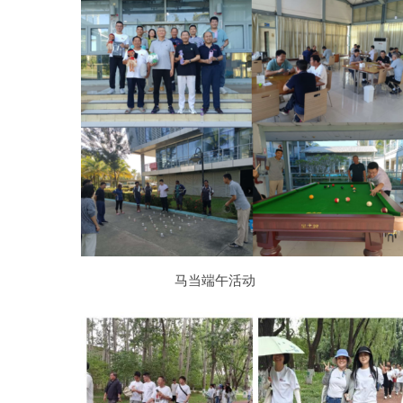
马当端午活动