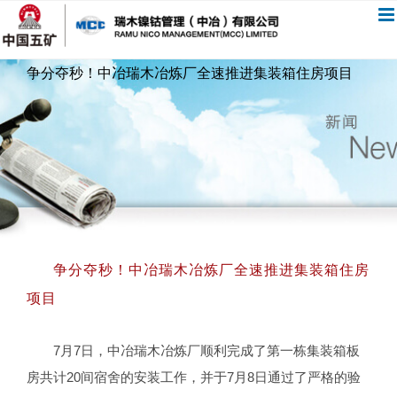
跳
过
内
争分夺秒！中冶瑞木冶炼厂全速推进集装箱住房项目
容
争分夺秒！中冶瑞木冶炼厂全速推进集装箱住房
项目
7月7日，中冶瑞木冶炼厂顺利完成了第一栋集装箱板
房共计20间宿舍的安装工作，并于7月8日通过了严格的验