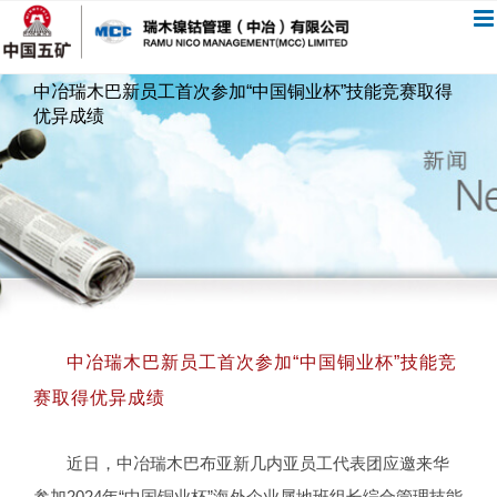
跳
过
内
中冶瑞木巴新员工首次参加“中国铜业杯”技能竞赛取得
容
优异成绩
中冶瑞木巴新员工首次参加“中国铜业杯”技能竞
赛取得优异成绩
近日，中冶瑞木巴布亚新几内亚员工代表团应邀来华
参加2024年“中国铜业杯”海外企业属地班组长综合管理技能