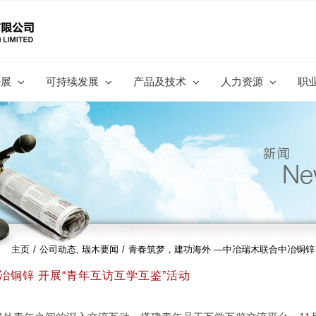
进展
可持续发展
产品及技术
人力资源
职
主页
/
公司动态
,
瑞木要闻
/
青春筑梦，建功海外 —中冶瑞木联合中冶铜锌 
冶铜锌 开展“青年互访互学互鉴”活动