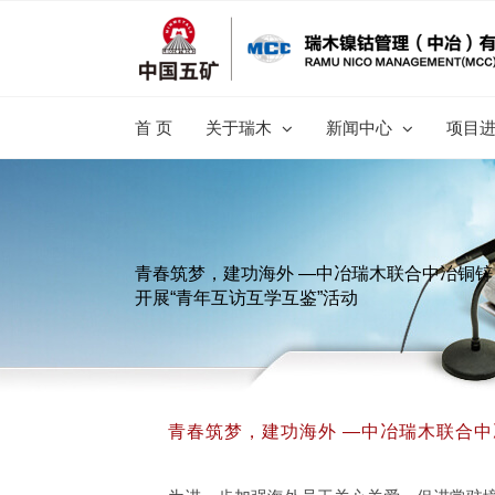
跳
过
内
容
首 页
关于瑞木
新闻中心
项目
青春筑梦，建功海外 —中冶瑞木联合中冶铜锌
开展“青年互访互学互鉴”活动
青春筑梦，建功海外 —中冶瑞木联合中