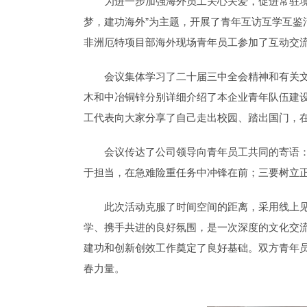
为进一步加强海外员工关心关爱，促进常驻境
梦，建功海外”为主题，开展了青年互访互学互
非洲厄特项目部海外现场青年员工参加了互动交
会议集体学习了二十届三中全会精神和有关
木和中冶铜锌分别详细介绍了本企业青年队伍建
工代表向大家分享了自己走出校园、踏出国门，
会议传达了公司领导向青年员工共同的寄语：
于担当，在急难险重任务中冲锋在前；三要树立
此次活动克服了时间空间的距离，采用线上
学、携手共进的良好氛围，是一次深度的文化交
建功和创新创效工作奠定了良好基础。双方青年员
春力量。