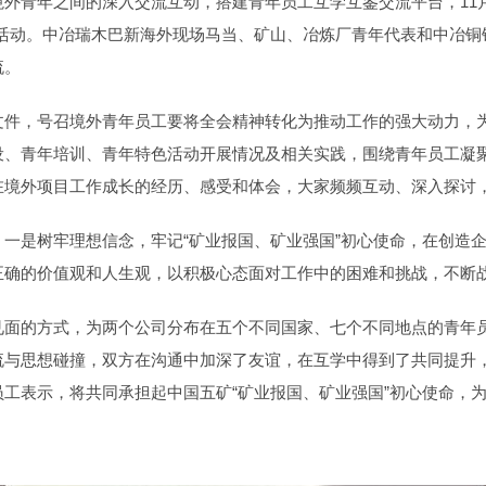
外青年之间的深入交流互动，搭建青年员工互学互鉴交流平台，11月
鉴活动。中冶瑞木巴新海外现场马当、矿山、冶炼厂青年代表和中冶铜
流。
文件，号召境外青年员工要将全会精神转化为推动工作的强大动力，
设、青年培训、青年特色活动开展情况及相关实践，围绕青年员工凝
在境外项目工作成长的经历、感受和体会，大家频频互动、深入探讨
一是树牢理想信念，牢记“矿业报国、矿业强国”初心使命，在创造
正确的价值观和人生观，以积极心态面对工作中的困难和挑战，不断
见面的方式，为两个公司分布在五个不同国家、七个不同地点的青年
流与思想碰撞，双方在沟通中加深了友谊，在互学中得到了共同提升
工表示，将共同承担起中国五矿“矿业报国、矿业强国”初心使命，为