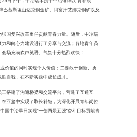
25日下午，中冶瑞木携手中冶铜锌以“青春筑
锌巴基斯坦山达克铜金矿、阿富汗艾娜克铜矿以及
为强国复兴改革重任贡献青春力量。随后，中冶瑞
聚力和向心力建设进行了分享与交流；各地青年员
，会场充满欢声笑语、气氛十分热烈欢快！
企业价值的同时实现个人价值；二要敢于创新、勇
战胜自我，在不断实践中成长成才。
员工搭建了沟通桥梁和交流平台，营造了互通互
，在互鉴中实现了取长补短，为深化开展青年岗位
中国中冶早日实现“一创两最五强”奋斗目标贡献青