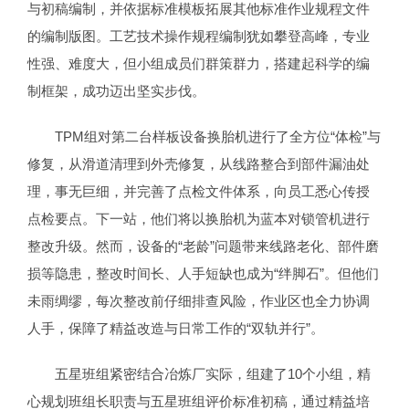
与初稿编制，并依据标准模板拓展其他标准作业规程文件
的编制版图。工艺技术操作规程编制犹如攀登高峰，专业
性强、难度大，但小组成员们群策群力，搭建起科学的编
制框架，成功迈出坚实步伐。
TPM组对第二台样板设备换胎机进行了全方位“体检”与
修复，从滑道清理到外壳修复，从线路整合到部件漏油处
理，事无巨细，并完善了点检文件体系，向员工悉心传授
点检要点。下一站，他们将以换胎机为蓝本对锁管机进行
整改升级。然而，设备的“老龄”问题带来线路老化、部件磨
损等隐患，整改时间长、人手短缺也成为“绊脚石”。但他们
未雨绸缪，每次整改前仔细排查风险，作业区也全力协调
人手，保障了精益改造与日常工作的“双轨并行”。
五星班组紧密结合冶炼厂实际，组建了10个小组，精
心规划班组长职责与五星班组评价标准初稿，通过精益培