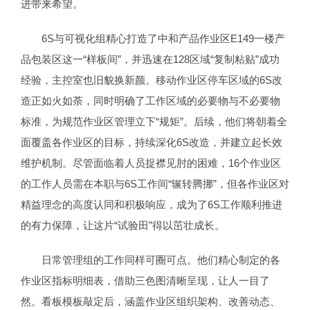
进带来希望。
6S与可视化组精心打造了中和产品作业区E149一楼产
品包装区这一“样板间”，并迅速在128区域“复制粘贴”成功
经验，主控室也旧貌换新颜。移动作业区停车区域的6S改
造正如火如荼，同时明确了工作区域的必要物与不必要物
标准，为规范作业区管理立下“规矩”。后续，他们将朝着全
面覆盖各作业区的目标，持续深化6S改造，并建立起长效
维护机制。尽管面临着人员捉襟见肘的困难，16个作业区
的工作人员需在本职与6S工作间“辗转腾挪”，但各作业区对
精益理念的高度认同和积极响应，成为了6S工作顺利推进
的有力保障，让这片“试验田”得以茁壮成长。
日常管理组的工作同样可圈可点。他们精心制定的各
作业区指标明细表，借助三色图清晰呈现，让人一目了
然。看板模板敲定后，涵盖作业区组织架构、改善动态、