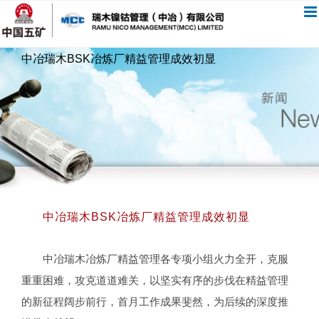
跳
过
内
中冶瑞木BSK冶炼厂精益管理成效初显
容
中冶瑞木BSK冶炼厂精益管理成效初显
中冶瑞木冶炼厂精益管理各专项小组火力全开，克服
重重困难，攻克道道难关，以坚实有序的步伐在精益管理
的新征程阔步前行，首月工作成果斐然，为后续的深度推