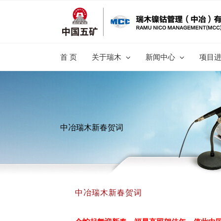
跳
过
内
容
首 页
关于瑞木
新闻中心
项目
中冶瑞木新春贺词
中冶瑞木新春贺词