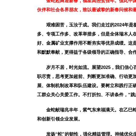
金蛇起舞迎新春，福星高照贺佳年。值此中
伙伴和社会各界朋友，致以最诚挚的新春问候和
艰难困苦，玉汝于成。我们走过的2024年
多、专项工作多、改革举措多，但是全体瑞木人
好、金属矿业支撑作用不断夯实等优异成绩。这
和默默奉献，更得益于各级领导的正确指导、合
岁月不居，时光如流。展望2025，我们信心
职尽责，思考更加超前、判断更加准确、行动更
展、体制机制改革和队伍建设。要树立和践行正
工群众关心关爱工作。不打折扣、不讲条件，“跳
金蛇献瑞兆丰年，紫气东来福满天。在乙巳
和创新引领企业发展。
发扬“蛇”的韧性，强化精益管理。持续优化