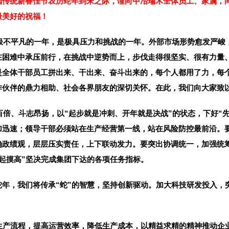
国传统新春佳节农历蛇年到来之际，谨向中冶瑞木全体员工、家属，
最美好的祝福！
是极不平凡的一年，是极具压力和挑战的一年。外部市场形势愈发严
在困难中承压前行，在挑战中逆势而上，步伐走得很坚实、很有力量
是全体干部员工拼出来、干出来、奋斗出来的，每个人都用了力，每
作伙伴的鼎力相助、社会各界朋友的深切关怀。在此，我们向大家致
百倍、斗志昂扬，以“起步就是冲刺、开年就是决战”的状态，下好“
加迅速；领导干部必须站在生产经营第一线，站在风险防控最前沿。
确政绩观，层层压实责任，上下联动发力。要突出协调统一，加强统
起摸高”坚决完成集团下达的各项任务指标。
蛇年，我们将传承“蛇”的智慧，坚持创新驱动。加大科技研发投入，
生产流程，提高运营效率，降低生产成本，以精益求精的精神推动企