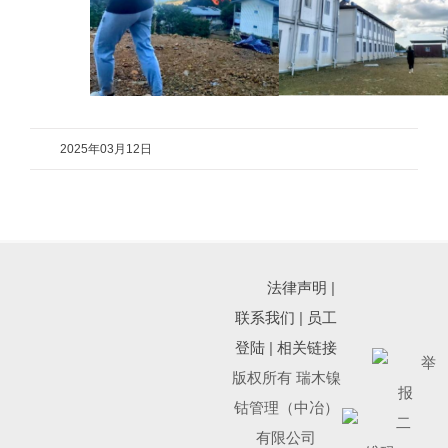
2025年03月12日
法律声明
|
联系我们
|
员工
登陆
|
相关链接
版权所有 瑞木镍
钴管理（中冶）
有限公司