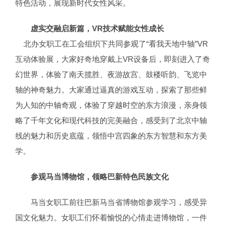
特色活动，展现新时代女性风采。
虚实交融启新篇，VR技术赋能女性成长
北办女职工在工会组织下共同参观了“看我天地中轴”VR
互动体验展，大家好奇地穿戴上VR设备后，即刻进入了奇
幻世界，体验了南天揽胜、夜游故宫、鼓楼听韵、飞览中
轴的神奇魅力。大家通过逼真的游戏互动，探索了那些鲜
为人知的中轴奇观，体验了穿越时空的东方浪漫，亲身领
略了千年文化和现代科技的完美融合，感受到了北京中轴
线的魅力和历史底蕴，领悟中宫四象的东方智慧和东方美
学。
参观马当博物馆，领略巴新特色民族文化
马当女职工前往巴新马当省博物馆参观学习，感受异
国文化魅力。女职工们怀着愉悦的心情走进博物馆，一件