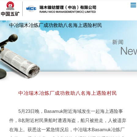
跳
过
内
中冶瑞木冶炼厂成功救助八名海上遇险村民
容
中冶瑞木冶炼厂成功救助八名海上遇险村民
5月23日晚，Basamuk附近海域发生一起海上遇险事
件，8名附近村民乘船时遭遇海盗，船只被抢走，人被遗弃
在海上。获悉这一紧急情况后，中冶瑞木Basamuk冶炼厂