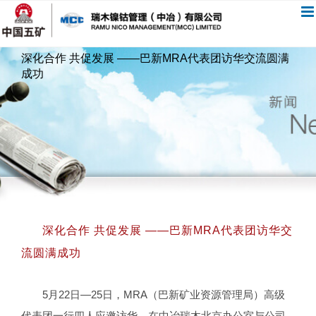
跳
过
内
深化合作 共促发展 ——巴新MRA代表团访华交流圆满
容
成功
深化合作 共促发展 ——巴新MRA代表团访华交
流圆满成功
5月22日—25日，MRA（巴新矿业资源管理局）高级
代表团一行四人应邀访华，在中冶瑞木北京办公室与公司