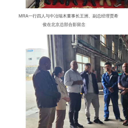
MRA一行四人与中冶瑞木董事长王洲、副总经理贾希
俊在北京总部合影留念