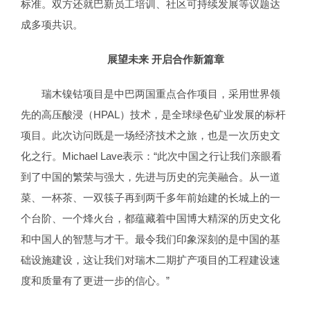
标准。双方还就巴新员工培训、社区可持续发展等议题达
成多项共识。
展望未来 开启合作新篇章
瑞木镍钴项目是中巴两国重点合作项目，采用世界领
先的高压酸浸（HPAL）技术，是全球绿色矿业发展的标杆
项目。此次访问既是一场经济技术之旅，也是一次历史文
化之行。Michael Lave表示：“此次中国之行让我们亲眼看
到了中国的繁荣与强大，先进与历史的完美融合。从一道
菜、一杯茶、一双筷子再到两千多年前始建的长城上的一
个台阶、一个烽火台，都蕴藏着中国博大精深的历史文化
和中国人的智慧与才干。最令我们印象深刻的是中国的基
础设施建设，这让我们对瑞木二期扩产项目的工程建设速
度和质量有了更进一步的信心。”