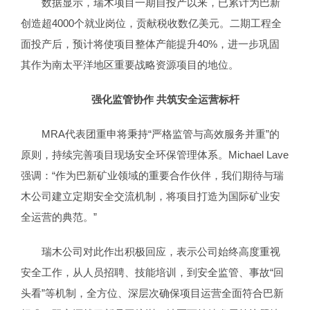
数据显示，瑞木项目一期自投产以来，已累计为巴新
创造超4000个就业岗位，贡献税收数亿美元。二期工程全
面投产后，预计将使项目整体产能提升40%，进一步巩固
其作为南太平洋地区重要战略资源项目的地位。
强化监管协作 共筑安全运营标杆
MRA代表团重申将秉持“严格监管与高效服务并重”的
原则，持续完善项目现场安全环保管理体系。Michael Lave
强调：“作为巴新矿业领域的重要合作伙伴，我们期待与瑞
木公司建立定期安全交流机制，将项目打造为国际矿业安
全运营的典范。”
瑞木公司对此作出积极回应，表示公司始终高度重视
安全工作，从人员招聘、技能培训，到安全监管、事故“回
头看”等机制，全方位、深层次确保项目运营全面符合巴新