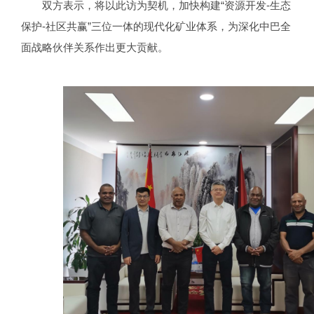
双方表示，将以此访为契机，加快构建“资源开发-生态
保护-社区共赢”三位一体的现代化矿业体系，为深化中巴全
面战略伙伴关系作出更大贡献。