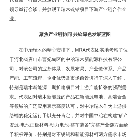
领导举行会谈，并参观了瑞木镍钴项目下游产业链合作企
业。
聚焦产业链协同 共绘绿色发展蓝图
在中冶瑞木的精心安排下，MRA代表团实地考察了位
于河北省唐山市曹妃甸区的中冶瑞木新能源科技有限公
司，对该公司的业务体系、发展布局、产业链体系、产品
产能、工艺流程、企业优势及市场前景进行了深入了解，
特别是瑞木新能源二期扩建项目对上游产能扩张的强烈需
求。代表团对瑞木新能源的产品在新能源电池、高端合金
等领域的广泛应用表示高度认可，对中冶瑞木作为上游供
给端的稳定运行予以充分肯定，并对中国中冶在构建“矿产
资源-电池正极材料-动力电池-整车装备”完整产业链方面给
予积极评价，特别是对不锈钢和新能源材料两方需求市场