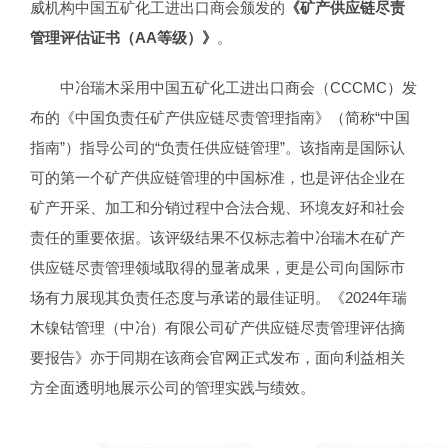
威机构中国五矿化工进出口商会颁发的
《矿产供应链尽责
管理评估证书（AA等级）》
。
中冶瑞木采用中国五矿化工进出口商会（CCCMC）发
布的《中国负责任矿产供应链尽责管理指南》（简称“中国
指南”）指导公司的“负责任供应链管理”。该指南是国际认
可的第一个矿产供应链管理的中国标准，也是评估企业在
矿产开采、加工和分销过程中合法合规、环境友好和社会
责任的重要依据。该评级结果不仅标志着中冶瑞木在矿产
供应链尽责管理领域取得的显著成果，更是公司向国际市
场有力展现其负责任态度与承诺的最佳证明。《2024年瑞
木镍钴管理（中冶）有限公司矿产供应链尽责管理评估摘
要报告》亦于同期在该商会官网正式发布，面向利益相关
方全面透明地展示公司的管理实践与绩效。