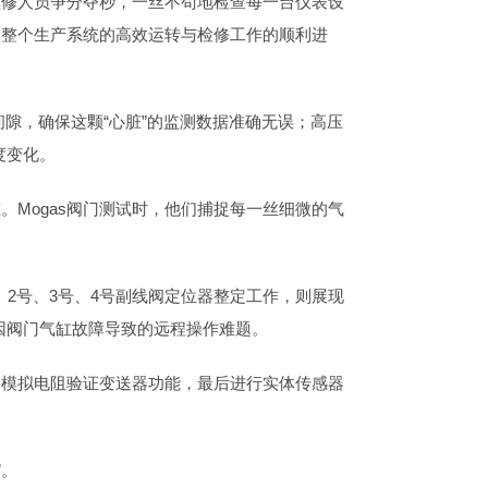
检修人员争分夺秒，一丝不苟地检查每一台仪表设
到整个生产系统的高效运转与检修工作的顺利进
间隙，确保这颗“心脏”的监测数据准确无误；高压
度变化。
。Mogas阀门测试时，他们捕捉每一丝细微的气
2号、3号、4号副线阀定位器整定工作，则展现
因阀门气缸故障导致的远程操作难题。
过模拟电阻验证变送器功能，最后进行实体传感器
”。