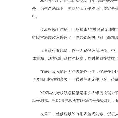
2025年6月，中冶瑞木冶炼厂内，高压酸
备，为生产系统下一周期的安全平稳运行奠定基础
行。
仪表检修工作堪比一场精密的“神经系统维护”
釜隔室温度改造采用了一体式铠装热电阻（高精
流量计检查现场，作业人员仔细清理低、中、
体泄漏，观察阀门动作流畅度，同时紧固接线端
在酸厂吸收塔压力点恢复作业中，仪表作业区
了多部门协作的高效——通过与固定作业区、硫
SO2风机房联锁点检修是本次大修的关键环
动作测试。当DCS屏幕所有联锁信号亮绿灯时，
夜幕中，检修现场的万用表蓝光闪烁。仪表人