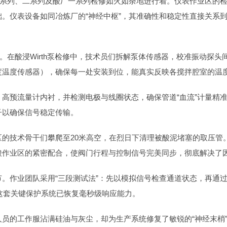
浸一系列、二系列及酸厂一系列检修如火如荼地进行着。仪表作业区的
。仪表设备如同冶炼厂的“神经中枢”，其准确性和稳定性直接关系
。在酸浸Wirth泵检修中，技术员们拆解泵体传感器，校准振动探头
度温度传感器），确保每一处安装到位，能真实反映各搅拌腔室的温
高预流量计内衬，并检测电极与线圈状态，确保管道“血流”计量精准
子以确保信号稳定传输。
的技术骨干们攀爬至20米高空，在烈日下清理被酸泥堵塞的取压管。
酸作业区的紧密配合，使阀门行程与控制信号完美同步，彻底解决了
节。作业团队采用“三段测试法”：先以模拟信号检查通道状态，再通
这套关键保护系统已恢复毫秒级响应能力。
员的工作服沾满硅油与灰尘，却为生产系统修复了敏锐的“神经末梢