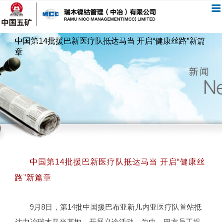
跳
过
内
中国第14批援巴新医疗队抵达马当 开启“健康丝路”新篇
容
章
中国第14批援巴新医疗队抵达马当 开启“健康丝
路”新篇章
9月8日，第14批中国援巴布亚新几内亚医疗队首站抵
达中冶瑞木马当基地，开展义诊活动，为中、巴方员工提