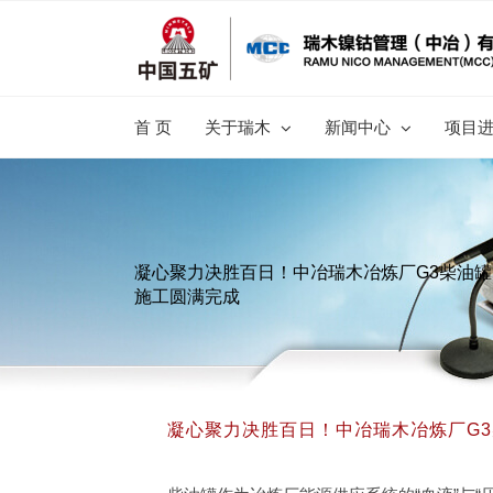
跳
过
内
容
首 页
关于瑞木
新闻中心
项目
凝心聚力决胜百日！中冶瑞木冶炼厂G3柴油
施工圆满完成
凝心聚力决胜百日！中冶瑞木冶炼厂G