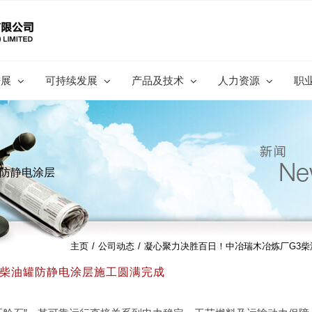
进展
可持续发展
产品及技术
人力资源
职
罐防静电涂层
主页
/
公司动态
/
凝心聚力决胜百日！中冶瑞木冶炼厂G3
3柴油罐防静电涂层施工圆满完成