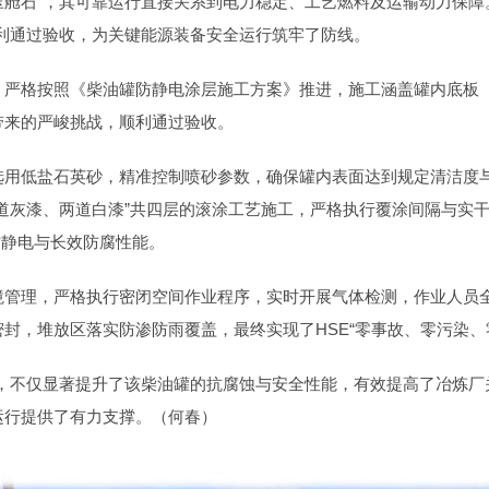
“压舱石”，其可靠运行直接关系到电力稳定、工艺燃料及运输动力保障
利通过验收，为关键能源装备安全运行筑牢了防线。
严格按照《柴油罐防静电涂层施工方案》推进，施工涵盖罐内底板（1
带来的严峻挑战，顺利通过验收。
选用低盐石英砂，精准控制喷砂参数，确保罐内表面达到规定清洁度
料，以“两道灰漆、两道白漆”共四层的滚涂工艺施工，严格执行覆涂间隔
层防静电与长效防腐性能。
境管理，严格执行密闭空间作业程序，实时开展气体检测，作业人员
封，堆放区落实防渗防雨覆盖，最终实现了HSE“零事故、零污染、
收，不仅显著提升了该柴油罐的抗腐蚀与安全性能，有效提高了冶炼厂
运行提供了有力支撑。（何春）