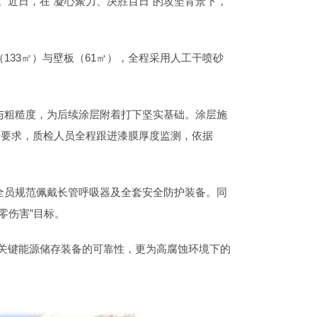
。近日，在“凝心聚力、决胜百日”的攻坚背景下，
33㎡）与壁板（61㎡），全程采用人工干喷砂
与粗糙度，为后续涂层附着打下坚实基础。涂层施
与实干要求，质检人员全程跟进漆膜厚度监测，依据
全员规范佩戴长管呼吸器及全套安全防护装备。同
零伤害”目标。
关键能源储存装备的可靠性，更为高腐蚀环境下的