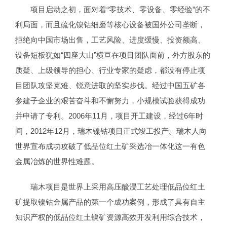
项目启动之初，面对着“零技术、零设备、零经验”的不
利局面，而且硫化镍钴细磨等核心设备被国外公司垄断，
拒绝向中国市场出售，工艺风险、进度缓慢、投资额高、
设备短板犹如“四座大山”横亘在项目团队面前，外方股东的
质疑、上级领导的担心、行业专家的疑虑，都没有停止项
目团队攻坚克难、锐意进取的坚实步伐。经过中国五矿各
参建子企业的艰苦奋斗和不懈努力，小规模试验获得成功
并申请了专利。2006年11月，项目开工建设，经过6年时
间，2012年12月，瑞木镍钴项目正式竣工投产。瑞木人向
世界宣布成功攻破了低品位红土矿采选冶一体化这一有色
金属冶炼的世界性难题。
瑞木项目是世界上采用高压酸浸工艺处理低品位红土
矿提取镍钴金属产品的第一个成功案例，形成了具有自主
知识产权的低品位红土镍矿资源高效开发利用综合技术，