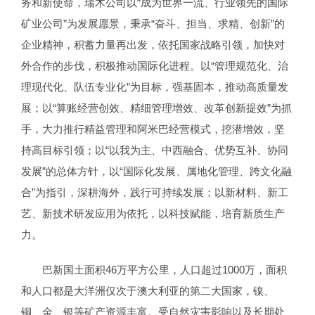
务和新使命，瑞木公司以“成为世界一流、行业领先的国际
矿业公司”为发展愿景，秉承“奋斗、担当、求精、创新”的
企业精神，积蓄力量再出发，依托国家战略引领，加快对
外合作的步伐，积极推动国际化进程。以“管理规范化、治
理现代化、队伍专业化”为目标，强基固本，推动高质量发
展；以“算账经营创效、精细管理增效、改革创新提效”为抓
手，大力推行精益管理和阿米巴经营模式，挖潜增效，坚
持高目标引领；以“以我为主、中西融合、优势互补、协同
发展”的总体方针，以“国际化发展、属地化管理、跨文化融
合”为指引，深耕海外，践行可持续发展；以新材料、新工
艺、新技术研发应用为依托，以科技赋能，培育新质生产
力。
巴新国土面积46万平方公里，人口超过1000万，面积
和人口都是大洋洲仅次于澳大利亚的第二大国家，镍、
铜、金、银等矿产资源丰富。受自然灾害影响以及长期处