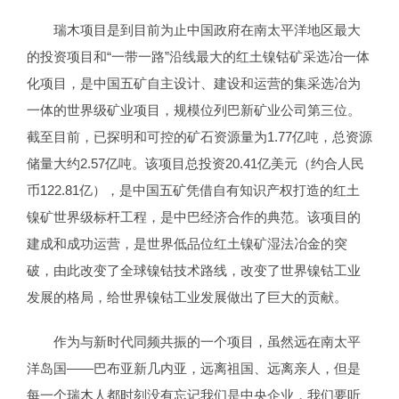
瑞木项目是到目前为止中国政府在南太平洋地区最大
的投资项目和“一带一路”沿线最大的红土镍钴矿采选冶一体
化项目，是中国五矿自主设计、建设和运营的集采选冶为
一体的世界级矿业项目，规模位列巴新矿业公司第三位。
截至目前，已探明和可控的矿石资源量为1.77亿吨，总资源
储量大约2.57亿吨。该项目总投资20.41亿美元（约合人民
币122.81亿），是中国五矿凭借自有知识产权打造的红土
镍矿世界级标杆工程，是中巴经济合作的典范。该项目的
建成和成功运营，是世界低品位红土镍矿湿法冶金的突
破，由此改变了全球镍钴技术路线，改变了世界镍钴工业
发展的格局，给世界镍钴工业发展做出了巨大的贡献。
作为与新时代同频共振的一个项目，虽然远在南太平
洋岛国——巴布亚新几内亚，远离祖国、远离亲人，但是
每一个瑞木人都时刻没有忘记我们是中央企业，我们要听