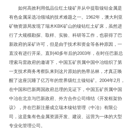
如何高效利用低品位红土镍矿并从中提取镍钴金属是
有色金属采选冶领域的技术难题之一。1962年，澳大利亚
矿物资源局发现了瑞木KBK矿山的镍钴红土矿床，虽然进
行了大规模勘探、取样、实验、科研等工作，也获得了巴
新政府的采矿许可，但是由于技术和资金等各种原因，一
直没有进行开采。直到40多年后的2003年，在时任巴新总
理索马雷政府的邀请下，中国五矿所属中国中冶组织了第
一支技术商务考察队来到这片原始的热带丛林，才真正唤
醒了这座沉睡了亿万年的世界级红土镍钴矿。2004年2月，
在中国和巴新两国政府总理的见证下，中国五矿所属中国
中冶在北京与巴新政府、外方合作公司缔结《开发框架协
议》，并在巴新注册成立瑞木镍钴管理（中冶）有限公
司，这是集有色金属资源开发、建设、运营为一体的大型
专业化管理公司。