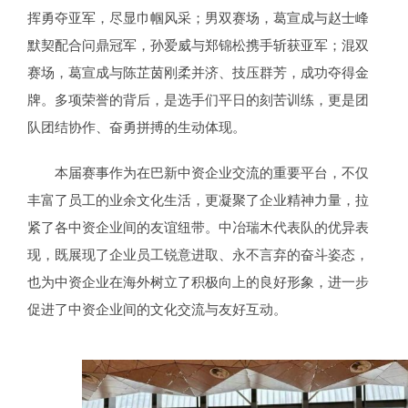
挥勇夺亚军，尽显巾帼风采；男双赛场，葛宣成与赵士峰
默契配合问鼎冠军，孙爱威与郑锦松携手斩获亚军；混双
赛场，葛宣成与陈芷茵刚柔并济、技压群芳，成功夺得金
牌。多项荣誉的背后，是选手们平日的刻苦训练，更是团
队团结协作、奋勇拼搏的生动体现。
本届赛事作为在巴新中资企业交流的重要平台，不仅
丰富了员工的业余文化生活，更凝聚了企业精神力量，拉
紧了各中资企业间的友谊纽带。中冶瑞木代表队的优异表
现，既展现了企业员工锐意进取、永不言弃的奋斗姿态，
也为中资企业在海外树立了积极向上的良好形象，进一步
促进了中资企业间的文化交流与友好互动。