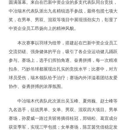
圆满落幕。来自在巴新中资企业的多支代表队同台竞技，
中冶瑞木代表队派出九名精锐选手参战，最终包揽七项大
奖，在男单、男双、混双等项目中展现强劲实力，彰显了
中资企业员工昂扬向上的精神风貌。
本次赛事以羽球为纽带，搭建起在巴新中资企业员工
交流切磋、强身健体的平台，吸引了各企业运动健儿踊跃
参与。赛场上，选手们挥拍角逐、奋勇拼搏，每一次精准
扣杀、巧妙吊球都展现出扎实的竞技水平；比赛中，对方
球员受伤，瑞木领队给予治疗；赛场内外洋溢着团结友爱
协作、奋勇拼搏的浓厚氛围。
中冶瑞木代表队此次派出吴玉峰、夏炜巍、赵士峰等
九名选手，征战男单、女单、男双、混双四大项目。男单
赛场，孙爱威一路过关斩将摘得桂冠，郑锦松、葛宣成分
获亚季军，实现三甲包揽；女单赛场，陈芷茵凭借稳定发