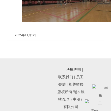
2025年11月12日
法律声明
|
联系我们
|
员工
登陆
|
相关链接
版权所有 瑞木镍
钴管理（中冶）
有限公司