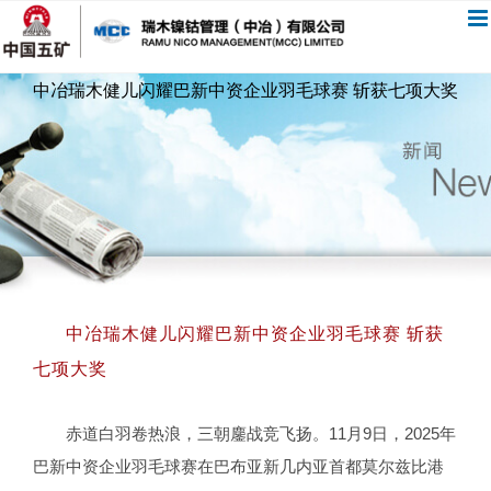
跳
过
内
中冶瑞木健儿闪耀巴新中资企业羽毛球赛 斩获七项大奖
容
中冶瑞木健儿闪耀巴新中资企业羽毛球赛 斩获
七项大奖
赤道白羽卷热浪，三朝鏖战竞飞扬。11月9日，2025年
巴新中资企业羽毛球赛在巴布亚新几内亚首都莫尔兹比港