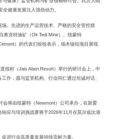
安全与健康）监管机构与矿业领袖研讨会。此次为期
安全健康发展注入强劲动力。
现场。先进的生产运营技术、严格的安全管控措
克特迪矿（Ok Tedi Mine）、纽蒙特
e and Cement）的代表们纷纷表示，瑞木镍钴项目展现
ais Aben Resort）举行的研讨会上，中
备工作，愿与监管机构、行业同仁通过坦诚对话、
会将由纽蒙特（Newmont）公司承办，在新爱
矿业应急响应与培训挑战赛将于2026年11月在莫尔兹比港
。
、促进行业高质量发展持续贡献力量。