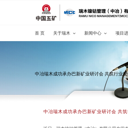
跳
过
内
容
首 页
关于瑞木
新闻中心
项目
中冶瑞木成功承办巴新矿业研讨会 共筑行业
中冶瑞木成功承办巴新矿业研讨会 共