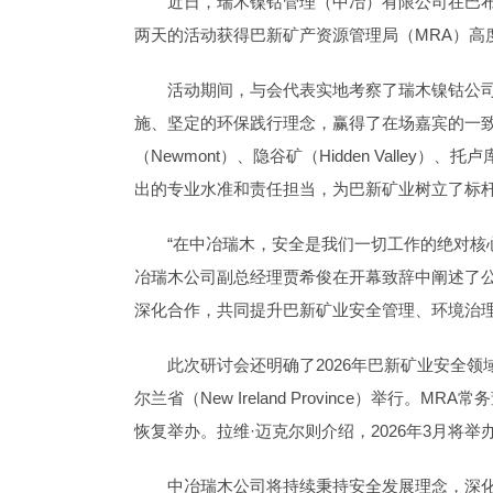
近日，瑞木镍钴管理（中冶）有限公司在巴布
两天的活动获得巴新矿产资源管理局（MRA）
活动期间，与会代表实地考察了瑞木镍钴公司
施、坚定的环保践行理念，赢得了在场嘉宾的一致赞誉。M
（Newmont）、隐谷矿（Hidden Valley）、托
出的专业水准和责任担当，为巴新矿业树立了标
“在中冶瑞木，安全是我们一切工作的绝对核心，
冶瑞木公司副总经理贾希俊在开幕致辞中阐述了
深化合作，共同提升巴新矿业安全管理、环境治
此次研讨会还明确了2026年巴新矿业安全领
尔兰省（New Ireland Province）举行
恢复举办。拉维·迈克尔则介绍，2026年3月将
中冶瑞木公司将持续秉持安全发展理念，深