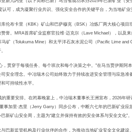
亚新几内亚（以下简称巴新）马当省成功承办2025年巴新矿业（
高度认可，成为凝聚行业共识、强化安全合作的关键平台，为当地矿业
库伦布卡里（KBK）矿山和巴萨穆克（BSK）冶炼厂两大核心项目
RA首席矿业监察官拉维·迈克尔（Lave Michael），以及来自奥
卢库马矿（Tolukuma Mine）和太平洋石灰水泥公司（Pacific Lim
杆。
贯穿于每项任务、每个班次和每个决策之中。”在马当贾伊斯阿本度假村（J
公司安全理念。中冶瑞木公司始终致力于持续改进安全管理与应急准
理和可持续性水平。
域的重要安排。在闭幕晚宴上，中冶瑞木董事长王洲宣布，2026年研讨
。MRA常务董事加里·杰里（Jerry Garry）同步公布，中断六七年的巴新
举办巴新矿山安全周，主题为“建立并保持有效的安全体系与安全文化”
化与巴新监管机构及行业伙伴的合作，为推动当地矿业安全文化建设