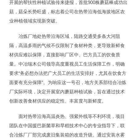
开展的帮扶性种植试验传来捷报，首批900株蘑菇棒成功出
菇，菇朵长势旺盛，标志着公司在热带沿海低海拔地区农
业种植领域实现新突破。
冶炼厂地处热带沿海区域，陆路交通受多条大河阻
隔，高温多雨的气候不仅限制了食材种类，更导致新鲜食
材供应难以保障，直接影响厂区中、巴方员工的饮食质
量。中冶瑞木公司领导高度重视员工生活保障工作，明确
要求“务必想办法把广大员工的生活安排好，尤其在饮食方
面要有充分保障”。为响应这一号召，地方关系部结合冶炼
厂实际环境，决定开展室内蘑菇种植试验，旨在通过技术
创新改善食材供应的稳定性、丰富度与新鲜度。
面对热带沿海高温炎热、强紫外线等不利环境，项目
团队在中国援巴新菌草和旱稻技术中心的专业指导下，联
合冶炼厂厂部完成废旧集装箱的改造升级。通过安装水雾