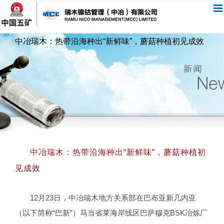
跳
过
内
中冶瑞木：热带沿海种出“新鲜味”，蘑菇种植初见成效
容
中冶瑞木：热带沿海种出“新鲜味”，蘑菇种植初
见成效
12月23日，中冶瑞木地方关系部在巴布亚新几内亚
（以下简称“巴新”）马当省莱海岸线区巴萨穆克BSK冶炼厂