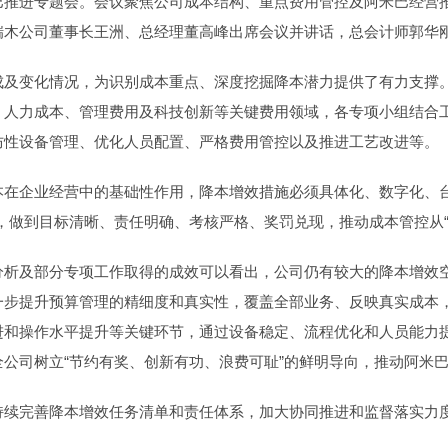
巴推进专题会。会议聚焦公司成本结构、重点费用管控及阿米巴经营
瑞木公司董事长王洲、总经理董高峰出席会议并讲话，总会计师郭华
成及变化情况，为识别成本重点、深度挖掘降本潜力提供了有力支撑
、人力成本、管理费用及科技创新等关键费用领域，各专项小组结合
防性设备管理、优化人员配置、严格费用管控以及推进工艺改进等。
本在企业经营中的基础性作用，降本增效措施必须具体化、数字化、台
，做到目标清晰、责任明确、考核严格、奖罚兑现，推动成本管控从“算
分析及部分专项工作取得的成效可以看出，公司仍有较大的降本增效
一步提升预算管理的精细度和真实性，覆盖全部业务、反映真实成本
进和操作水平提升等关键环节，通过设备稳定、流程优化和人员能力
公司树立“节约有奖、创新有功、浪费可耻”的鲜明导向，推动阿米
持续完善降本增效任务清单和责任体系，加大协同推进和监督落实力