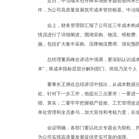
近日，中冶瑞木召开降本增效专题会暨阿米
作，为公司高质量发展筑牢成本管控根基。中冶
会上，财务管理部汇报了公司近三年成本构
情况进行了详细阐述。围绕采购、物流、维检费
施，包括扩大集中采购、压降物流费用、强化预
总经理董高峰在讲话中强调，要深刻认识成
本”，将成本指标层层分解到部门、班组乃至个人
董事长王洲在总结讲话中指出，从成本数据
处。针对下一步工作，他提出三点要求：一要进
细、算实；二要牢牢把握稳产提效、工艺管理改
单化管理和全员参与，加大宣传和考核力度，在全
会议明确，各部门要以此次专题会为契机，
为公司实现高质量发展提供坚实可靠的保障。