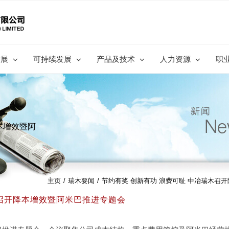
进展
可持续发展
产品及技术
人力资源
职
本增效暨阿
主页
/
瑞木要闻
/
节约有奖 创新有功 浪费可耻 中冶瑞木召
木召开降本增效暨阿米巴推进专题会