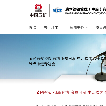
跳
过
内
容
首 页
关于瑞木
新闻中心
项目
节约有奖 创新有功 浪费可耻 中冶瑞木召开降
米巴推进专题会
节约有奖 创新有功 浪费可耻 中冶瑞