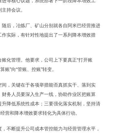
推进等核心议题，系统部署下一阶段降本增效工
刚主持会议。
。随后，冶炼厂、矿山分别就各自阿米巴经营推进
工作实际，有针对性地提出了一系列降本增效措
账化管理。他要求，公司上下要真正“打开账
账”向“管账、控账”转变。
空间，关键在于各项举措能否真抓实干、落到实
，财务人员要深入生产一线，协助作业区把账算
提升降低系统性成本；三要强化落实机制，坚持清
巴经营和降本增效要求转化为具体行动。
度，不断提升公司成本管控能力与经营管理水平，