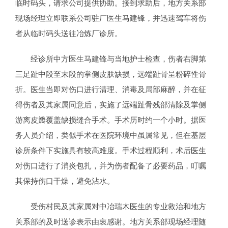
临时码头，请求公司提供协助。接到求助后，地方关系部
现场经理立即联系公司驻厂医生马建锋，并迅速驾车将伤
者从临时码头送往冶炼厂诊所。
经诊所中方医生马建锋与当地护士检查，伤者右脚第
三足趾中段至末段的掌侧皮肤缺损，远端趾骨呈粉碎性骨
折。医生当即对伤口进行清理、消毒及局部麻醉，并在征
得伤者及其家属同意后，实施了远端趾骨残部清除及掌侧
游离皮瓣覆盖缺损缝合手术。手术历时约一个小时。据医
务人员介绍，类似手术在医院环境中虽属常见，但在基层
诊所条件下实施具有较高难度。手术过程顺利，术后医生
对伤口进行了消炎包扎，并为伤者配备了必要药品，叮嘱
其保持伤口干燥，避免沾水。
受伤村民及其家属对中冶瑞木医生的专业救治和地方
关系部的及时送诊表示由衷感谢。地方关系部现场经理随