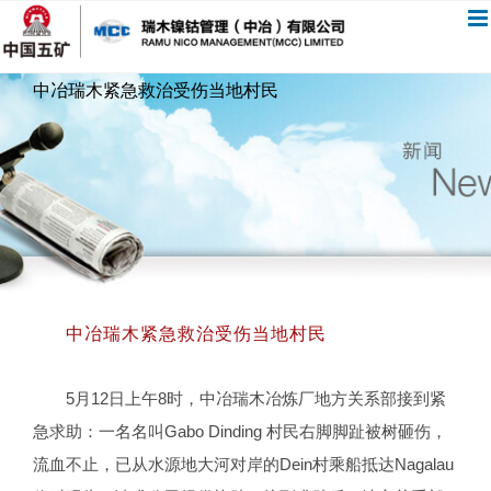
跳
过
内
中冶瑞木紧急救治受伤当地村民
容
中冶瑞木紧急救治受伤当地村民
5月12日上午8时，中冶瑞木冶炼厂地方关系部接到紧
急求助：一名名叫Gabo Dinding 村民右脚脚趾被树砸伤，
流血不止，已从水源地大河对岸的Dein村乘船抵达Nagalau