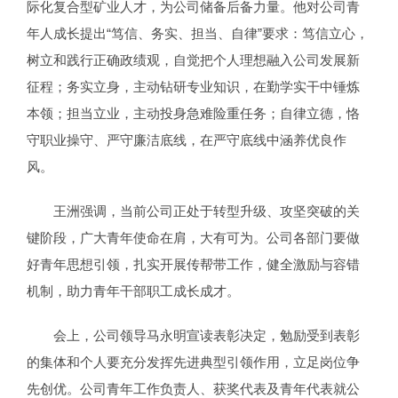
际化复合型矿业人才，为公司储备后备力量。他对公司青
年人成长提出“笃信、务实、担当、自律”要求：笃信立心，
树立和践行正确政绩观，自觉把个人理想融入公司发展新
征程；务实立身，主动钻研专业知识，在勤学实干中锤炼
本领；担当立业，主动投身急难险重任务；自律立德，恪
守职业操守、严守廉洁底线，在严守底线中涵养优良作
风。
王洲强调，当前公司正处于转型升级、攻坚突破的关
键阶段，广大青年使命在肩，大有可为。公司各部门要做
好青年思想引领，扎实开展传帮带工作，健全激励与容错
机制，助力青年干部职工成长成才。
会上，公司领导马永明宣读表彰决定，勉励受到表彰
的集体和个人要充分发挥先进典型引领作用，立足岗位争
先创优。公司青年工作负责人、获奖代表及青年代表就公