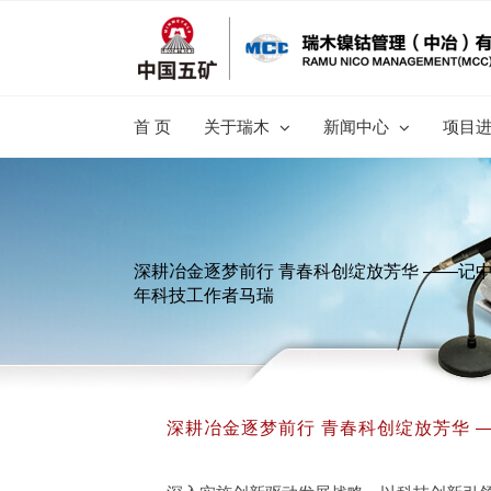
跳
过
内
容
首 页
关于瑞木
新闻中心
项目
深耕冶金逐梦前行 青春科创绽放芳华 ——记
年科技工作者马瑞
深耕冶金逐梦前行 青春科创绽放芳华 