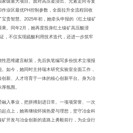
国家级重大项目。面对高压釜浸出、元素走向等复
作业区最优PH控制参数，全面拉升全流程回收
宝贵智慧。2025年初，她牵头申报的《红土镍矿
硕果。同年2月，她再度投身红土镍矿高压酸浸
求证，不仅实现硫酸利用技术迭代，还进一步筑牢
瞻性思维建言献策，先后执笔编写多份技术立项报
能。如今，她同时主持瑞木研究实验室全面工作，
验创新、人才培育于一体的核心创新平台。身为冶
浓厚氛围。
爱融入事业，把拼搏刻进日常。一项项荣誉、一次
的起点上，她将继续怀揣热爱与理想，坚守冶金科
镍矿开发与冶金创新的道路上勇毅前行，为企业行