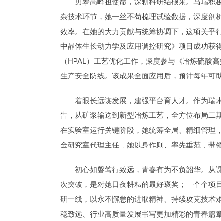
勇攀高峰担使命，深耕科研结硕果。马瑞积
杂技术环节，她一丝不苟梳理试验数据，深度剖
效率。在她的大力贡献与统筹协调下，这项关乎行
中晶体生长动力学及应用调控研究》项目成功获
（HPAL）工艺优化工作，深度参与《冶炼硫酸
生产安全防线。该成果全面应用后，预计每年可
着眼长远谋发展，建强平台育人才。作为瑞
告，从矿浆输送到新型冶炼工艺，全方位布局二
在实验室运行关键阶段，她统筹全局、精细管理
金研究室代理主任，她以身作则、率先垂范，带
初心如磐笃行致远，青春有为不负韶华。从
次突破，是对她日夜耕耘的最好褒奖；一个个项
研一线，以永不懈怠的进取精神、持续攻克技术
稳致远、行业高质量发展书写更加精彩的青春篇