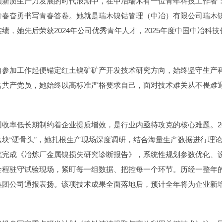
领新质生产力发展的时代浪潮中，在中冶瑞木有一位青年科技工作者
青春奋勇书写青春答卷。她就是瑞木镍钴管理（中冶）有限公司瑞木
绩，她先后荣获2024年公司优秀青年人才，2025年度中国中冶科
自参加工作起便锚定红土镍矿矿产开发技术研究方向，始终坚守生产
名共产党员，她始终以高标准严格要求自己，面对技术难关从不畏难
收率低长期制约着企业提质增效，是行业内亟待攻克的核心难题。20
块“硬骨头”，她扎根生产现场深度调研，结合海量生产数据进行理
完成《冶炼厂金属镍损失研究诊断报告》，系统性规划参数优化、设
程驻守试验现场，紧盯每一组数据、把控每一个环节。历经一整年的攻
集团公司通报表扬。该项技术成果全面落地后，预计全年将为企业新