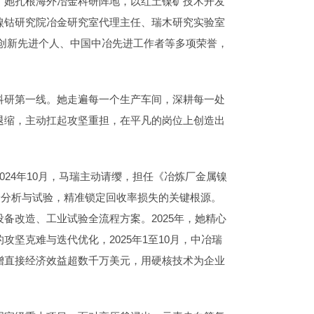
：她扎根海外冶金科研阵地，以红土镍矿技术开发
镍钴研究院冶金研究室代理主任、瑞木研究实验室
技创新先进个人、中国中冶先进工作者等多项荣誉，
科研第一线。她走遍每一个生产车间，深耕每一处
退缩，主动扛起攻坚重担，在平凡的岗位上创造出
24年10月，马瑞主动请缨，担任《冶炼厂金属镍
论分析与试验，精准锁定回收率损失的关键根源。
备改造、工业试验全流程方案。2025年，她精心
坚克难与迭代优化，2025年1至10月，中冶瑞
增直接经济效益超数千万美元，用硬核技术为企业