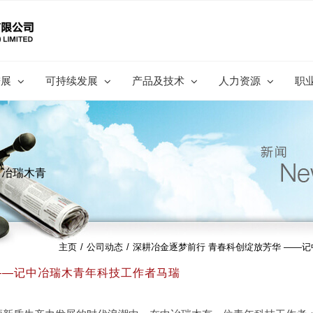
进展
可持续发展
产品及技术
人力资源
职
中冶瑞木青
主页
/
公司动态
/
深耕冶金逐梦前行 青春科创绽放芳华 ——
——记中冶瑞木青年科技工作者马瑞