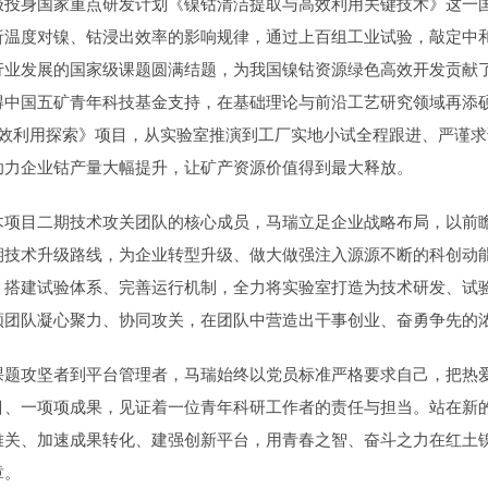
极投身国家重点研发计划《镍钴清洁提取与高效利用关键技术》这一
析温度对镍、钴浸出效率的影响规律，通过上百组工业试验，敲定中和
业发展的国家级课题圆满结题，为我国镍钴资源绿色高效开发贡献了
得中国五矿青年科技基金支持，在基础理论与前沿工艺研究领域再添
高效利用探索》项目，从实验室推演到工厂实地小试全程跟进、严谨
助力企业钴产量大幅提升，让矿产资源价值得到最大释放。
木项目二期技术攻关团队的核心成员，马瑞立足企业战略布局，以前
期技术升级路线，为企业转型升级、做大做强注入源源不断的科创动
，搭建试验体系、完善运行机制，全力将实验室打造为技术研发、试
领团队凝心聚力、协同攻关，在团队中营造出干事创业、奋勇争先的
课题攻坚者到平台管理者，马瑞始终以党员标准严格要求自己，把热
目、一项项成果，见证着一位青年科研工作者的责任与担当。站在新
难关、加速成果转化、建强创新平台，用青春之智、奋斗之力在红土
章。