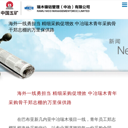
跳
过
内
海外一线勇担当 精细采购促增效 中冶瑞木青年采购骨
容
干郑志棚的万里保供路
海外一线勇担当 精细采购促增效 中冶瑞木青年
采购骨干郑志棚的万里保供路
在巴布亚新几内亚中冶瑞木项目一线，青年员工郑志
棚扎根海外采购岗位，以专业严谨把控每一份采购合同，